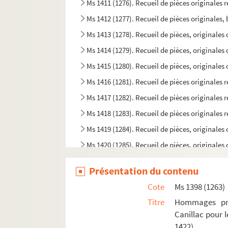
Ms 1411 (1276). Recueil de pièces originales re
Ms 1412 (1277). Recueil de pièces originales, 
Ms 1413 (1278). Recueil de pièces, originales 
Ms 1414 (1279). Recueil de pièces, originales 
Ms 1415 (1280). Recueil de pièces, originales 
Ms 1416 (1281). Recueil de pièces originales re
Ms 1417 (1282). Recueil de pièces originales r
Ms 1418 (1283). Recueil de pièces originales re
Ms 1419 (1284). Recueil de pièces, originales o
Ms 1420 (1285). Recueil de pièces, originales 
Ms 1421 (1286). Recueil d'actes notariés et pi
Présentation du contenu
Ms 1422 (1287). Recueil de correspondances, do
Cote
Ms 1398 (1263)
Ms 1423 (1288). Recueil des pièces originales 
Titre
Hommages prê
Ms 1424 (1289). Recueil de pièces originales r
Canillac pour 
Ms 1425 (1290). Recueil de pièces originales r
1422)