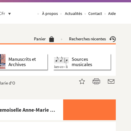
CFr
À propos
Actualités
Contact
Aide
Panier
Recherches récentes
Manuscrits et
Sources
Archives
musicales
rie d'Orléans, etc.
« Sommaire du procès » de Jacques du Bouchet de Sourches, abbé, et des religieux de Troarn, contre Mademoiselle Anne-Marie d'Orléans, etc.