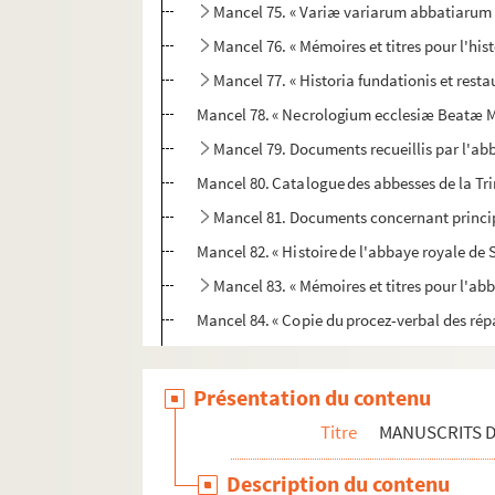
Mancel 75. « Variæ variarum abbatiarum 
Mancel 76. « Mémoires et titres pour l'hi
Mancel 77. « Historia fundationis et re
Mancel 78. « Necrologium ecclesiæ Beatæ M
Mancel 79. Documents recueillis par l'abb
Mancel 80. Catalogue des abbesses de la Trini
Mancel 81. Documents concernant princip
Mancel 82. « Histoire de l'abbaye royale de
Mancel 83. « Mémoires et titres pour l'ab
Mancel 84. « Copie du procez-verbal des rép
Mancel 85. Documents relatifs aux diocès
Mancel 86. Coutumier de la cathédrale de
Présentation du contenu
Mancel 87. « La Cronologie des évesques de
Titre
MANUSCRITS D
Mancel 88. Cartulaire de la chapelle de F
Description du contenu
Mancel 89. Notes et documents recueillis p