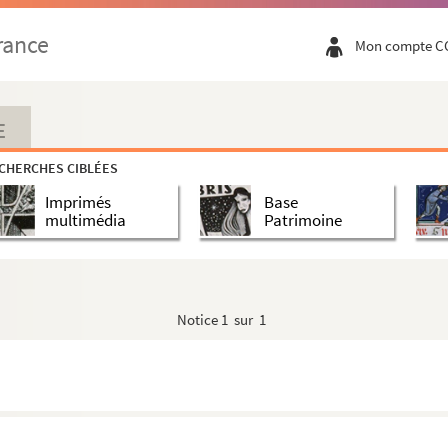
rance
Mon compte C
E
CHERCHES CIBLÉES
Imprimés
Base
multimédia
Patrimoine
Notice
1 sur 1