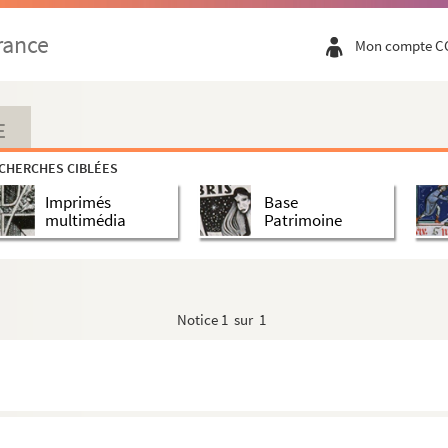
rance
Mon compte C
E
CHERCHES CIBLÉES
Imprimés
Base
multimédia
Patrimoine
Notice
1 sur 1