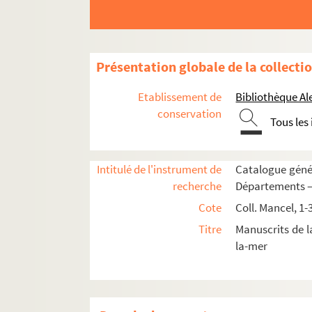
Présentation globale de la collecti
Etablissement de
Bibliothèque Al
conservation
Tous les
Intitulé de l'instrument de
Catalogue génér
recherche
Départements —
Familles nobles de Normandie (Fonds Béranger
Cote
Coll. Mancel, 1-
Mancel 1-22. Recueils de chartes et pièce
Titre
Manuscrits de 
la-mer
Mancel 23-57. Recueil alphabétique de pièces
Mancel 23. A
Mancel 24. B