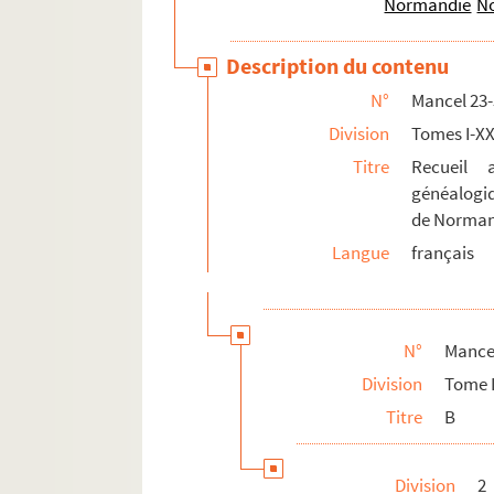
Normandie
No
29.
Bazonnière
(
La
)
30.
Bazoches
Description du contenu
31. Beauchamps, 1420-1582
N°
Mancel 23
32. Béatrix, 1616
Division
Tomes I-XX
33.
Beaudrap
Titre
Recueil 
34.
Beaufou
(
de
)
généalogiq
de Norman
35. Beaugendre, 1640
Langue
français
36.
Beaumesnil
(
de
)
37.
Beaumont
(
de
)
38. Beaumaistre, 1607
N°
Mance
39. Beaurepaire (de), 1591
Division
Tome I
40. Beauval (de), 1361
Titre
B
e
41. Beauvoisien (de), 1504-XVII
s.
42. Beauvois (de), 1614-1671
Division
2