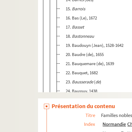
15.
Barrois
16. Bas (Le), 1672
17.
Basset
18.
Bastonneau
19. Baudouyn (Jean), 1528-1642
20. Baudre (de), 1655
21. Bauquemare (de), 1639
22. Bauquet, 1682
23.
Bausserade
(
de
)
24. Baussuy, 1438
25. Baute (de)
Présentation du contenu
26.
Bazan
Titre
Familles noble
27. Basannier (Nicolas le), 1562
Index
Normandie
Ch
28.
Bazire