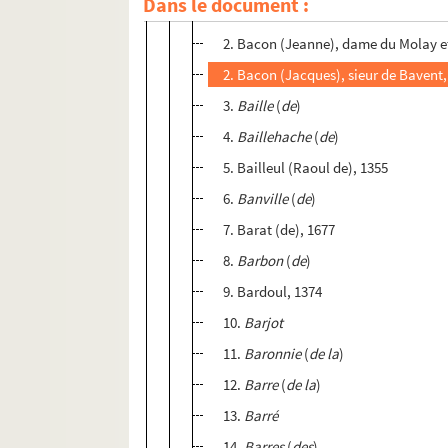
Dans le document :
1.
Bachelier
(
le
)
2. Bacon (Jeanne), dame du Molay e
2. Bacon (Jacques), sieur de Bavent,
3.
Baille
(
de
)
4.
Baillehache
(
de
)
5. Bailleul (Raoul de), 1355
6.
Banville
(
de
)
7. Barat (de), 1677
8.
Barbon
(
de
)
9. Bardoul, 1374
10.
Barjot
11.
Baronnie
(
de la
)
12.
Barre
(
de la
)
13.
Barré
14.
Barres
(
des
)