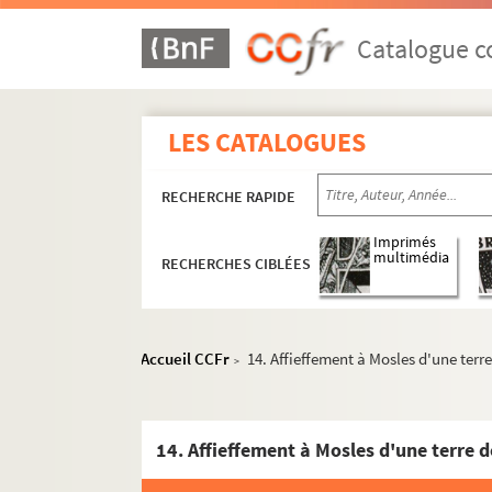
Catalogue co
Familles nobles de Normandie (Fonds Béranger
Mancel 1-22. Recueils de chartes et pièces 
LES CATALOGUES
Mancel 1. Mélanges sur la Normandie
Mancel 2. Pièces intéressant l'abbay
RECHERCHE RAPIDE
Mancel 3. Mélanges sur la Normandie
Mancel 4. Pièces intéressant princip
Imprimés
multimédia
RECHERCHES CIBLÉES
Mancel 5. Mélanges concernant princ
Mancel 6. Mélanges sur la Normandie,
Mancel 7. Mélanges sur la Normandie,
Accueil CCFr
14. Affieffement à Mosles d'une ter
>
Mancel 8. Mélanges sur la Normandie.
Mancel 9. Mélanges sur la Normandie,
Mancel 10. Pièces de comptes de l'hôte
Mancel 11. Pièces de compte de l'hôte