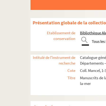
Mancel 12. Pièces de comptes de l'hôt
Mancel 13. Montres, etc., relatives à 
Mancel 14. Rôles de fouage et de mo
Présentation globale de la collecti
Mancel 15. Rôles de fouage, montres, 
Etablissement de
Bibliothèque Al
Mancel 16. Mélanges relatifs principa
conservation
Tous les
Mancel 17. Mélanges relatifs principale
e
1-3. Censier de Varengeville (XIV
s.)
Intitulé de l'instrument de
Catalogue génér
4. Vidimus, sous le sceau de l'officia
recherche
Départements —
5. Contrat de fieffe entre particuliers
Cote
Coll. Mancel, 1-
6. Vente entre particuliers à Giéville 
Titre
Manuscrits de 
7. Fragment d'un censier de Jumiège
la-mer
e
8. Autre fragment de censier (XIII
s.)
9-10. État des dépenses des vicomte
11. Jean de la Valée, sergent à chev