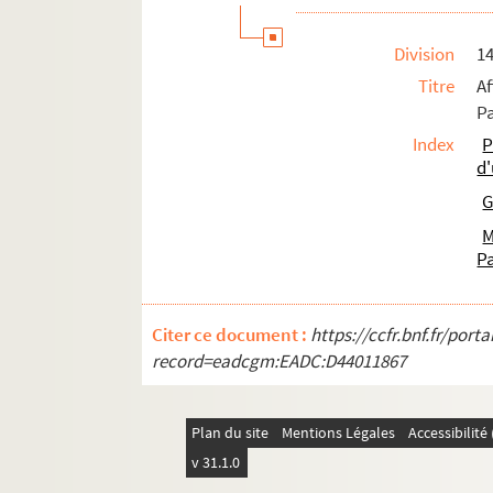
Division
1
Titre
A
Pa
Index
P
d'
G
M
P
Citer ce document :
https://ccfr.bnf.fr/por
record=eadcgm:EADC:D44011867
Plan du site
Mentions Légales
Accessibilit
v 31.1.0