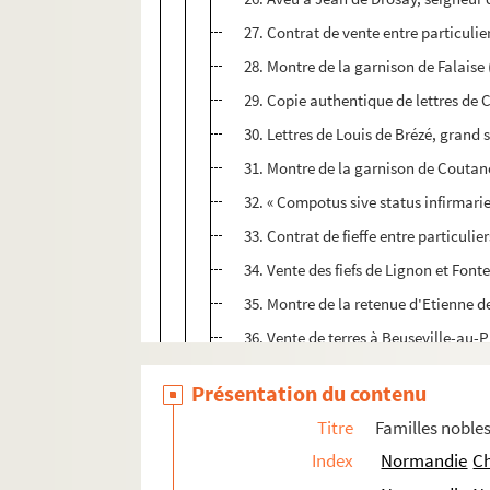
27. Contrat de vente entre particulier
28. Montre de la garnison de Falaise (
29. Copie authentique de lettres de Ch
30. Lettres de Louis de Brézé, grand 
31. Montre de la garnison de Coutan
32. « Compotus sive status infirmar
33. Contrat de fieffe entre particuli
34. Vente des fiefs de Lignon et Font
35. Montre de la retenue d'Etienne de
36. Vente de terres à Beuseville-au-P
37. Compte des aides pour la guerre
Présentation du contenu
38. Fouage du Teil (Manche), 1545
Titre
Familles noble
39. Fouage du Mesnil-Opac
(idem),
1
Index
Normandie
Ch
40. Fouage de Morgny (Seine-Inférie