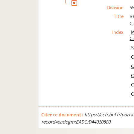
96. Colin Germont, sergent de Harfleu
Division
5
97. Le vicomte de Montivilliers certi
Titre
Re
98. Sentence du bailli de Caux sur un
Ca
99. Mandement de Jean II aux gens de
Index
M
100. Reçu par Robin Haqueel de son sa
C
101. Guillaume Morfouache, maître de
S
102. Reçu de ses gages par Richard Du
C
103. Reçu de son salaire par Pierre De
C
104. Déclaration d'insolvabilité de 
C
105. Reçu par Guillaume le Couteulx d
C
106. Mandement des généraux des fin
C
107. Écrou au receveur de l'élection d
108. Reçu par Guillaume Henry, boulang
Citer ce document :
https://ccfr.bnf.fr/por
109. Prise à fieffe d'une acre de ter
record=eadcgm:EADC:D44010880
110. Dom Jean le Saige, prieur de Be