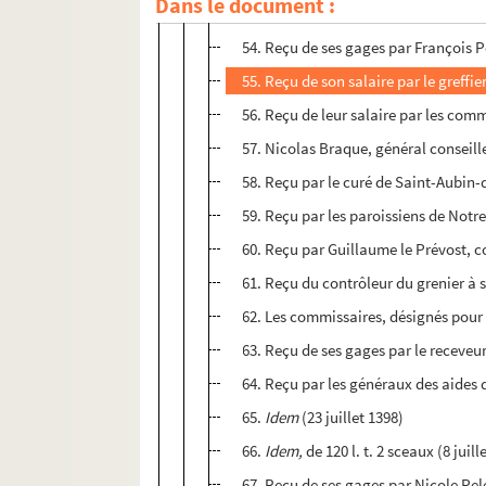
Dans le document :
53. Ordre au grènetier de Caudebec d
54. Reçu de ses gages par François P
55. Reçu de son salaire par le greffi
56. Reçu de leur salaire par les com
57. Nicolas Braque, général conseill
58. Reçu par le curé de Saint-Aubin-d
59. Reçu par les paroissiens de Notre-
60. Reçu par Guillaume le Prévost, cou
61. Reçu du contrôleur du grenier à se
62. Les commissaires, désignés pour 
63. Reçu de ses gages par le receveu
64. Reçu par les généraux des aides d
65.
Idem
(23 juillet 1398)
66.
Idem,
de 120 l. t. 2 sceaux (8 juill
67. Reçu de ses gages par Nicole Pe