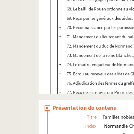
68. Le bailli de Rouen ordonne au v
69. Reçu par les généraux des aides, 
70. Reconnaissance par les paroissien
71. Mandement du lieutenant du baill
72. Mandement du duc de Normandie a
73. Mandement de la reine Blanche a
74. Le maître-enquêteur de Normandie
75. Écrou au receveur des aides de Gis
76. Adjudication des fermes du greff
77. Reçu de ses gages par Pierre des 
78. Reçu par la reine Blanche de 1 666
Présentation du contenu
79. Reçu par M. de Fienne de 56 l. p. 
Titre
Familles noble
80. Reçu de ses gages par Jean de Bo
Index
Normandie
Ch
81. Reçu de ses gages par Jean le Mac