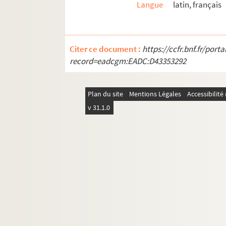
Langue
latin, français
Citer ce document :
https://ccfr.bnf.fr/por
record=eadcgm:EADC:D43353292
Plan du site
Mentions Légales
Accessibilit
v 31.1.0