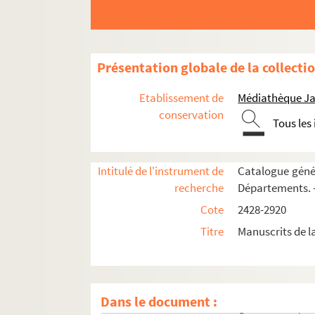
2883. Les princes de Bauffremont ; notice biogr
2884. Procès relatif à la succession de Nicolas 
2885. Une Affaire d'honneur, comédie, par Lo
Présentation globale de la collecti
2886. [Titre absent ou non renseigné]
2887. Documents sur divers artistes et écriva
Etablissement de
Médiathèque Ja
2888-2889. Extraits des Archives de l'Aube conce
conservation
Tous les
2890. Recueil de pièces relatives pour la plu
2891. « Antiquitatum Claraevallensium appendix
Intitulé de l'instrument de
Catalogue génér
2892. Recueil de pièces concernant principal
recherche
Départements. 
2893. Pièces de théâtre représentées à Troyes
Cote
2428-2920
2894. Recueil de pièces concernant les Marisy
Titre
Manuscrits de 
2895. Recueil de pièces concernant diverses 
2896. Recueil de pièces relatives à l'administ
2897. Recherches sur les imprimeurs troyens,
Dans le document :
2898. Lettres adressées à Auguste Millard pa