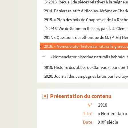
2913. Recueil de pièces relatives à la seigneur
2914. Papiers relatifs à Nicolas-Jérôme et Charl
2915. « Plan des bois de Chappes et de La Rochel
2916. Vie de Salomon Raschi, par J.-J. Cléme
2917. « Questions de réthorique de M. (P.-G.) He
2918. « Nomenclator historiae naturalis graecus
« Nomenclator historiae naturalis hebraïcus
2919. Histoire des abbés de Clairvaux, par dom 
2920. Journal des campagnes faites par le citoy
Présentation du contenu
N°
2918
Titre
« Nomenclator 
e
Date
XIX
siècle