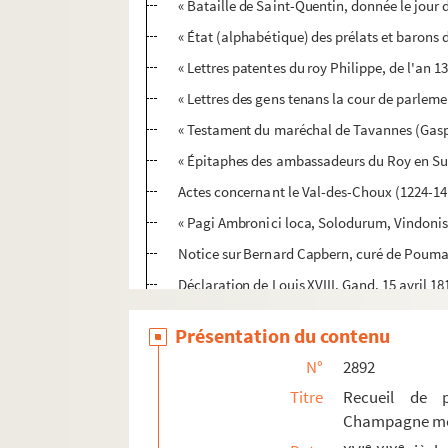
« Bataille de Saint-Quentin, donnée le jour d
« État (alphabétique) des prélats et barons 
« Lettres patentes du roy Philippe, de l'an 1
« Lettres des gens tenans la cour de parleme
« Testament du maréchal de Tavannes (Gasp
« Épitaphes des ambassadeurs du Roy en Suiss
Actes concernant le Val-des-Choux (1224-141
« Pagi Ambronici loca, Solodurum, Vindoni
Notice sur Bernard Capbern, curé de Poumaro
Déclaration de Louis XVIII. Gand. 15 avril 18
« État des sommes dues aux officiers de sant
Présentation du contenu
Certificat délivré par Claude-Mathias-Josep
N°
2892
2893. Pièces de théâtre représentées à Troyes
Titre
Recueil de p
2894. Recueil de pièces concernant les Marisy
Champagne méri
2895. Recueil de pièces concernant diverses 
e
e