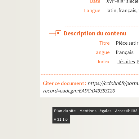
Date
XVI
-XIX
siècle
2896. Recueil de pièces relatives à l'administ
Langue
latin, français,
2897. Recherches sur les imprimeurs troyens,
2898. Lettres adressées à Auguste Millard pa
Description du contenu
2899. « Maison meublée », pochade en un acte, p
Titre
Pièce satir
2900. OEuvres historiques d'Ythier
Langue
français
2901. Recherches historiques sur Provins, par C
Index
Jésuites
P
2902. Anecdotes curieuses des Gaules
2903. Réponses de 295 communes du département 
Citer ce document :
https://ccfr.bnf.fr/por
2904. « Ineditorum incomposita Farrago », par P.
record=eadcgm:EADC:D43353126
2905. « Champagne. Généralité de Châlons. Produi
2906. « Livres d'idées diverses », contenant des 
Plan du site
Mentions Légales
Accessibilit
2907. Inventaires et copies de pièces relatives
v 31.1.0
2908. Règlement de police pour les élèves de l'Éco
2909. « Instructions et pratiques de piété »