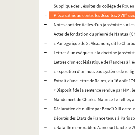
Supplique des Jésuites du collège de Rouen a
e
Pièce satirique contre les Jésuites. XVII
sièc
Notes confidentielles d'un janséniste sur les
Actes de fondation du prieuré de Nantua (Chi
« Panégyrique de S. Alexandre, dit le Charbo
Lettres à un évêque sur la doctrine jansénis
Lettres d'un ecclésiastique de Flandres à l'
« Exposition d'un nouveau système de rellig
Extrait d'une lettre de Reims, du 16 août 17
« Dispositif de la sentence rendue par MM. le
Mandement de Charles-Maurice Le Tellier, a
Déclaration de nullité par Benoît XIII de tous
Députés des États de France tenus à Paris so
« Bataille mémorable d'Azincourt faicte le 2