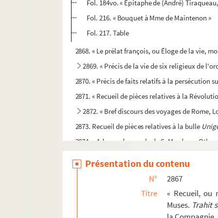
Fol. 184vo. « Épitaphe de (André) Tiraqueau,
Fol. 216. « Bouquet à Mme de Maintenon »
Fol. 217. Table
2868. « Le prélat françois, ou Éloge de la vie, m
2869. « Précis de la vie de six religieux de l'o
2870. « Précis de faits relatifs à la persécution s
2871. « Recueil de pièces relatives à la Révoluti
2872. « Bref discours des voyages de Rome, Lor
2873. Recueil de pièces relatives à la bulle
Unig
2874. « Adresse du peuple de S. Mards-en-Othe, c
2875. Livre de comptes pour les domestiques de
Présentation du contenu
2876. « Office du saint baptesme, en françois »
N°
2867
2877. Registre des délibérations du comité d'
Titre
« Recueil, ou
2878. Pièces relatives à l'école secondaire e
Muses.
Trahit 
la Compagnie, 
er
2879. Brienne et Napoléon I
, par Joffrin-Desja