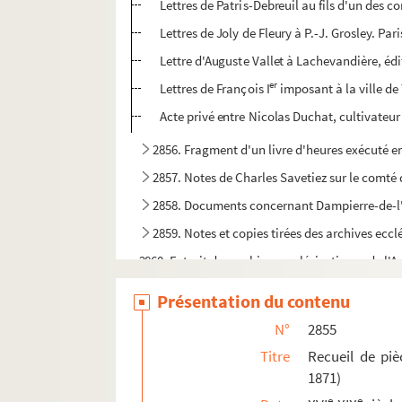
Lettres de Patris-Debreuil au fils d'un des c
Lettres de Joly de Fleury à P.-J. Grosley. Pari
Lettre d'Auguste Vallet à Lachevandière, édit
er
Lettres de François I
imposant à la ville de 
Acte privé entre Nicolas Duchat, cultivateur
2856. Fragment d'un livre d'heures exécuté e
2857. Notes de Charles Savetiez sur le comté
2858. Documents concernant Dampierre-de-l'Au
2859. Notes et copies tirées des archives eccl
2860. Extrait des archives ecclésiastiques de l'A
2861. Extraits des minutes des notaires du bail
Présentation du contenu
2862. Notes et copies extraites des archives
N°
2855
2863. Notes, pour la plupart extraites d'ouvrage
Titre
Recueil de piè
2864. Notes diverses, relatives principalement à
1871)
2865. Extraits des archives judiciaires de l'Aube
e
e