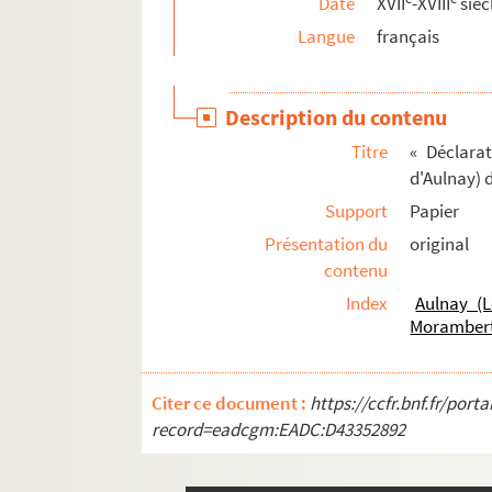
Date
XVII
-XVIII
sièc
2870. « Précis de faits relatifs à la persécution s
Langue
français
2871. « Recueil de pièces relatives à la Révoluti
2872. « Bref discours des voyages de Rome, Lor
Description du contenu
2873. Recueil de pièces relatives à la bulle
Unig
Titre
« Déclara
2874. « Adresse du peuple de S. Mards-en-Othe, c
d'Aulnay) 
2875. Livre de comptes pour les domestiques de
Support
Papier
2876. « Office du saint baptesme, en françois »
Présentation du
original
contenu
2877. Registre des délibérations du comité d'
Index
Aulnay (L
2878. Pièces relatives à l'école secondaire e
Moramber
er
2879. Brienne et Napoléon I
, par Joffrin-Desja
2880. Variétés, par Joffrin-Desjardins
Citer ce document :
https://ccfr.bnf.fr/por
2881. Trente-deux narrations sur l'histoire de Fr
record=eadcgm:EADC:D43352892
2882. Évangile selon saint Mathieu, traduction l
2883. Les princes de Bauffremont ; notice biogr