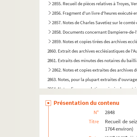
2855. Recueil de pièces relatives à Troyes, V
2856. Fragment d'un livre d'heures exécuté e
2857. Notes de Charles Savetiez sur le comté
2858. Documents concernant Dampierre-de-l'Au
2859. Notes et copies tirées des archives eccl
2860. Extrait des archives ecclésiastiques de l'A
2861. Extraits des minutes des notaires du bail
2862. Notes et copies extraites des archives
2863. Notes, pour la plupart extraites d'ouvrage
2864. Notes diverses, relatives principalement à
2865. Extraits des archives judiciaires de l'Aube
Présentation du contenu
2866. « Tableau des mesures de longueur, superfi
N°
2848
2867. « Recueil, ou mélange de poésies. Ouv
Titre
Recueil de sei
2868. « Le prélat françois, ou Éloge de la vie, m
1764 environ)
2869. « Précis de la vie de six religieux de l'o
e
e