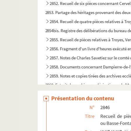
2852. Recueil de six pièces concernant Cervel (
2853. Partage des héritages provenant des deux
2854. Recueil de quatre pièces relatives à Troy
2854bis. Registre des délibérations du bureau de
2855. Recueil de pièces relatives à Troyes, V
2856. Fragment d'un livre d'heures exécuté e
2857. Notes de Charles Savetiez sur le comté
2858. Documents concernant Dampierre-de-l'Au
2859. Notes et copies tirées des archives eccl
2860. Extrait des archives ecclésiastiques de l'A
2861. Extraits des minutes des notaires du bail
Présentation du contenu
2862. Notes et copies extraites des archives
N°
2846
2863. Notes, pour la plupart extraites d'ouvrage
Titre
Recueil de piè
2864. Notes diverses, relatives principalement à
ou Basse-Fonta
2865. Extraits des archives judiciaires de l'Aube
e
e