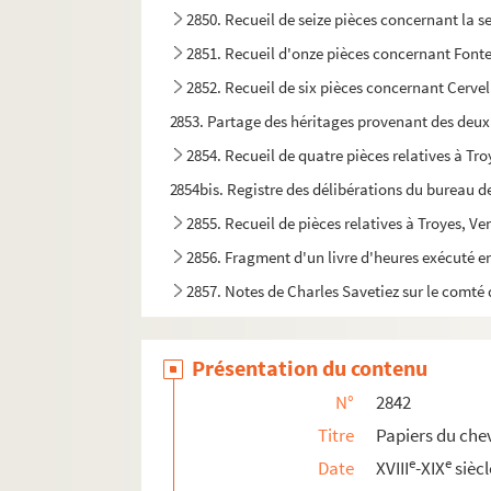
2850. Recueil de seize pièces concernant la 
2851. Recueil d'onze pièces concernant Fonte
2852. Recueil de six pièces concernant Cervel (
2853. Partage des héritages provenant des deux
2854. Recueil de quatre pièces relatives à Troy
2854bis. Registre des délibérations du bureau de
2855. Recueil de pièces relatives à Troyes, V
2856. Fragment d'un livre d'heures exécuté e
2857. Notes de Charles Savetiez sur le comté
2858. Documents concernant Dampierre-de-l'Au
2859. Notes et copies tirées des archives eccl
Présentation du contenu
2860. Extrait des archives ecclésiastiques de l'A
N°
2842
2861. Extraits des minutes des notaires du bail
Titre
Papiers du chev
2862. Notes et copies extraites des archives
e
e
Date
XVIII
-XIX
siècl