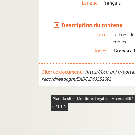
Langue
français
2832. Notes de Léon Pigeotte, tirées en grande 
2833. Notes et documents sur l'église cathédrale
Description du contenu
2834. Noms d'ouvriers et d'artistes relevés par L
Titre
Lettres d
2835. Notes sur les temps préhistoriques, recuei
copies
2836. Notes de Léon Pigeotte sur la valeur de l'
Index
Brancas 
2837. Notes de Léon Pigeotte sur différents point
r
2838. Pièces relatives au remplacement du D
Ca
Citer ce document :
https://ccfr.bnf.fr/por
2839. Pièces relatives au renvoi des sœurs Augu
record=eadcgm:EADC:D43352663
2840. Traité de rhétorique et de grammaire, en l
2841. Recueil de pièces concernant la famill
Plan du site
Mentions Légales
Accessibilit
2842. Papiers du chevalier et du général de Br
v 31.1.0
2843. Pièces concernant Montaulin, Troyes, La
2844. « Invantaire des tiltres, papiers et enseig
2845. Recueil de pièces concernant les seign