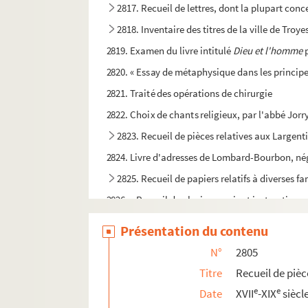
2817. Recueil de lettres, dont la plupart con
2818. Inventaire des titres de la ville de Tro
2819. Examen du livre intitulé
Dieu et l'homme
p
2820. « Essay de métaphysique dans les principes
2821. Traité des opérations de chirurgie
2822. Choix de chants religieux, par l'abbé Jorr
2823. Recueil de pièces relatives aux Largenti
2824. Livre d'adresses de Lombard-Bourbon, né
2825. Recueil de papiers relatifs à diverses f
2826. « Recueil de plusieurs avis et instructions 
2827. « Prix des grains d'après le targot du m
Présentation du contenu
2828. Traité du jeu d'échecs
N°
2805
2829. Études sur l'histoire de la cathédrale de 
Titre
Recueil de pièc
2830. Recueil de notes pouvant servir à l'hist
e
e
Date
XVII
-XIX
siècl
2831. Documents relatifs à la maladrerie des Deu