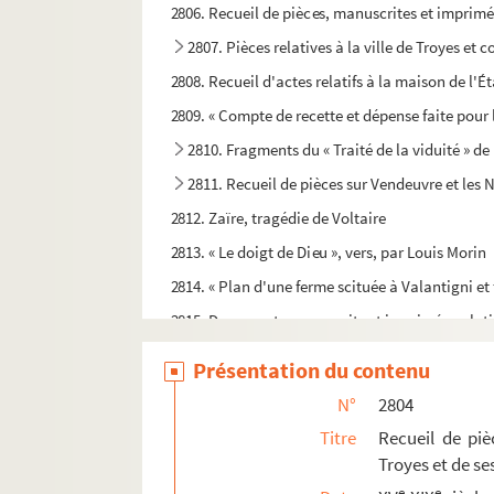
2806. Recueil de pièces, manuscrites et imprimées
2807. Pièces relatives à la ville de Troyes e
2808. Recueil d'actes relatifs à la maison de l'É
2809. « Compte de recette et dépense faite pour
2810. Fragments du « Traité de la viduité » de
2811. Recueil de pièces sur Vendeuvre et les
2812. Zaïre, tragédie de Voltaire
2813. « Le doigt de Dieu », vers, par Louis Morin
2814. « Plan d'une ferme scituée à Valantigni et
2815. Documents manuscrits et imprimés, relatifs
2816. Recueil de pièces diverses, en prose et 
Présentation du contenu
2817. Recueil de lettres, dont la plupart con
N°
2804
2818. Inventaire des titres de la ville de Tro
Titre
Recueil de piè
2819. Examen du livre intitulé
Dieu et l'homme
p
Troyes et de se
2820. « Essay de métaphysique dans les principes
e
e