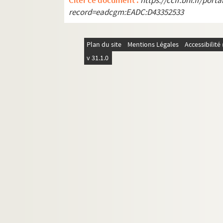
Citer ce document :
https://ccfr.bnf.fr/por
2829. Études sur l'histoire de la cathédrale de 
record=eadcgm:EADC:D43352533
2830. Recueil de notes pouvant servir à l'hist
2831. Documents relatifs à la maladrerie des Deu
Plan du site
Mentions Légales
Accessibilit
2832. Notes de Léon Pigeotte, tirées en grande 
v 31.1.0
2833. Notes et documents sur l'église cathédrale
2834. Noms d'ouvriers et d'artistes relevés par L
2835. Notes sur les temps préhistoriques, recuei
2836. Notes de Léon Pigeotte sur la valeur de l'
2837. Notes de Léon Pigeotte sur différents point
r
2838. Pièces relatives au remplacement du D
Ca
2839. Pièces relatives au renvoi des sœurs Augu
2840. Traité de rhétorique et de grammaire, en l
2841. Recueil de pièces concernant la famill
2842. Papiers du chevalier et du général de Br