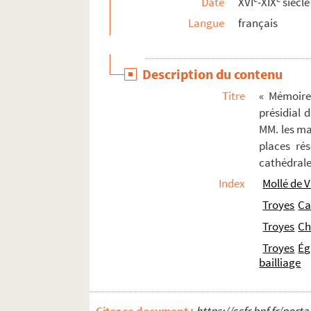
Date
XVI
-XIX
siècle
2815. Documents manuscrits et imprimés, relatifs
Langue
français
2816. Recueil de pièces diverses, en prose et 
2817. Recueil de lettres, dont la plupart con
Description du contenu
2818. Inventaire des titres de la ville de Tro
Titre
« Mémoire 
2819. Examen du livre intitulé
Dieu et l'homme
p
présidial d
2820. « Essay de métaphysique dans les principes
MM. les ma
places rés
2821. Traité des opérations de chirurgie
cathédral
2822. Choix de chants religieux, par l'abbé Jorr
Index
Mollé de V
2823. Recueil de pièces relatives aux Largenti
Troyes
Ca
2824. Livre d'adresses de Lombard-Bourbon, né
Troyes
Ch
2825. Recueil de papiers relatifs à diverses f
Troyes
Ég
2826. « Recueil de plusieurs avis et instructions 
bailliage
2827. « Prix des grains d'après le targot du m
2828. Traité du jeu d'échecs