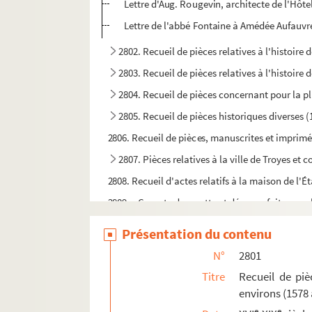
Lettre d'Aug. Rougevin, architecte de l'Hôte
Lettre de l'abbé Fontaine à Amédée Aufauvre, 
2802. Recueil de pièces relatives à l'histoire 
2803. Recueil de pièces relatives à l'histoire 
2804. Recueil de pièces concernant pour la plup
2805. Recueil de pièces historiques diverses 
2806. Recueil de pièces, manuscrites et imprimées
2807. Pièces relatives à la ville de Troyes e
2808. Recueil d'actes relatifs à la maison de l'É
2809. « Compte de recette et dépense faite pour
2810. Fragments du « Traité de la viduité » de
Présentation du contenu
2811. Recueil de pièces sur Vendeuvre et les
N°
2801
2812. Zaïre, tragédie de Voltaire
Titre
Recueil de pièc
2813. « Le doigt de Dieu », vers, par Louis Morin
environs (1578 
2814. « Plan d'une ferme scituée à Valantigni et
e
e