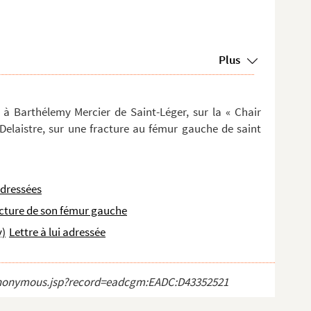
Plus
, à Barthélemy Mercier de Saint-Léger, sur la « Chair
n-Delaistre, sur une fracture au fémur gauche de saint
 adressées
acture de son fémur gauche
y)
Lettre à lui adressée
ct_anonymous.jsp?record=eadcgm:EADC:D43352521