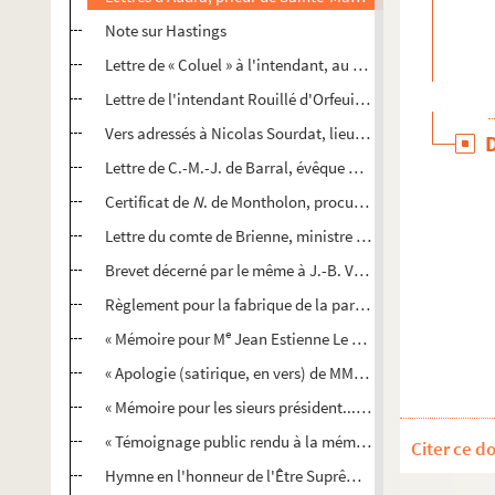
Note sur Hastings
Lettre de « Coluel » à l'intendant, au sujet de l'élargissemen
Lettre de l'intendant Rouillé d'Orfeuil à Thiesset, médecin
Vers adressés à Nicolas Sourdat, lieutenant-général de pol
Lettre de C.-M.-J. de Barral, évêque de Troyes, à Tournemi
Certificat de
N
. de Montholon, procureur général de la C
Lettre du comte de Brienne, ministre de la guerre. 13 juin
Brevet décerné par le même à J.-B. Vernier, brigadier a
Règlement pour la fabrique de la paroisse de Saint-Jean d
e
« Mémoire pour M
Jean Estienne Le Clerc, prévost de Troy
« Apologie (satirique, en vers) de MM. les chanoines de l'ég
« Mémoire pour les sieurs président... et officiers du bailli
« Témoignage public rendu à la mémoire de M. Huez, maire 
Citer ce d
Hymne en l'honneur de l'Être Suprême, mise en musique par