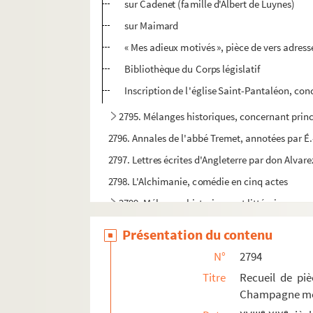
sur Cadenet (famille d'Albert de Luynes)
sur Maimard
« Mes adieux motivés », pièce de vers adress
Bibliothèque du Corps législatif
Inscription de l'église Saint-Pantaléon, conc
2795. Mélanges historiques, concernant princip
2796. Annales de l'abbé Tremet, annotées par É.-
2797. Lettres écrites d'Angleterre par don Alvarez
2798. L'Alchimanie, comédie en cinq actes
2799. Mélanges historiques et littéraires, pro
2800. « Topographie historique du diocèse de Tro
Présentation du contenu
2801. Recueil de pièces relatives à l'histoire d
N°
2794
2802. Recueil de pièces relatives à l'histoire 
Titre
Recueil de pièc
2803. Recueil de pièces relatives à l'histoire 
Champagne mé
2804. Recueil de pièces concernant pour la plup
e
e