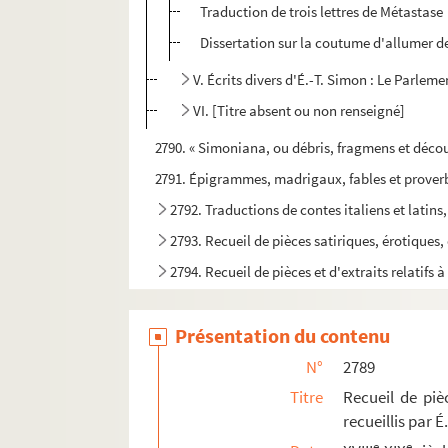
Traduction de trois lettres de Métastase
Dissertation sur la coutume d'allumer des 
V. Écrits divers d'É.-T. Simon : Le Parlem
VI. [Titre absent ou non renseigné]
2790. « Simoniana, ou débris, fragmens et déco
2791. Épigrammes, madrigaux, fables et proverb
2792. Traductions de contes italiens et latins
2793. Recueil de pièces satiriques, érotiques, 
2794. Recueil de pièces et d'extraits relatifs
2795. Mélanges historiques, concernant princip
Présentation du contenu
2796. Annales de l'abbé Tremet, annotées par É.-
2797. Lettres écrites d'Angleterre par don Alvarez
N°
2789
2798. L'Alchimanie, comédie en cinq actes
Titre
Recueil de piè
recueillis par 
2799. Mélanges historiques et littéraires, pro
e
e