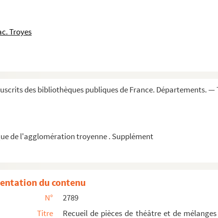
o
o
tif des élèves, du n
1 au n
500, et leur p...
r
u Belvédère à Vienne », par le D
Martin De...
c. Troyes
nri IV, de Louis XIV, de plusieurs princes ...
s passées et faictes au prouffict du couvent...
Étienne Boquillon, notaire et procureur, demeu...
scrits des bibliothèques publiques de France. Départements. — 
entrée et sortie du royaume sur toutes les...
ant principalement la ville de Troyes et la Cha...
composés ou recueillis par É.-T. Simon de T...
ue de l'agglomération troyenne . Supplément
e
entation du contenu
N°
2789
Titre
Recueil de pièces de théâtre et de mélanges 