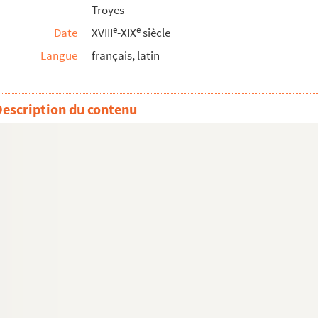
Troyes
e
e
Date
XVIII
-XIX
siècle
Langue
français, latin
Description du contenu
n 1787
udes, lectures, remarques et opinions d'un homm...
 Simon, de Troyes
mon, de Troyes