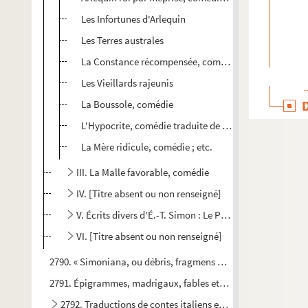
Les Infortunes d'Arlequin
Les Terres australes
La Constance récompensée, comédie
Les Vieillards rajeunis
La Boussole, comédie
L'Hypocrite, comédie traduite de l'Arétin
La Mère ridicule, comédie ; etc.
III. La Malle favorable, comédie
IV. [Titre absent ou non renseigné]
V. Écrits divers d'É.-T. Simon : Le Parlement à Troyes e
VI. [Titre absent ou non renseigné]
2790. « Simoniana, ou débris, fragmens et découpures des ét
2791. Épigrammes, madrigaux, fables et proverbes, par É.-T.
2792. Traductions de contes italiens et latins, par É.-T. Si