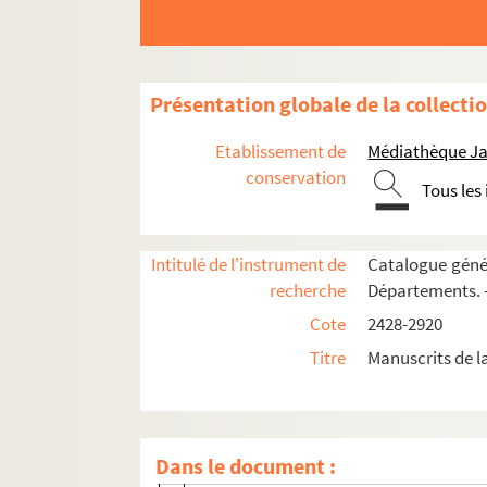
Quinot (Eustache et Joseph-Jean-Baptis
Raisin, organiste
Refus de sacrements
Présentation globale de la collecti
Relongue de La Louptière (Charles de)
Réjouissances (1628-1739)
Etablissement de
Médiathèque Ja
Remèdes
conservation
Tous les
Richard (Pierre)
Ropitel (Jean)
Intitulé de l'instrument de
Catalogue génér
Rousselet (Claude)
recherche
Départements. 
Rubben (Jacob)
Cote
2428-2920
Sacrements (1475)
Titre
Manuscrits de 
Saint-Esprit (église et hôpital du)
Salubrité publique (Comité de)
Sartiau de Mouchau : théâtre de Troyes
Dans le document :
Sécheresses (1025-1669)