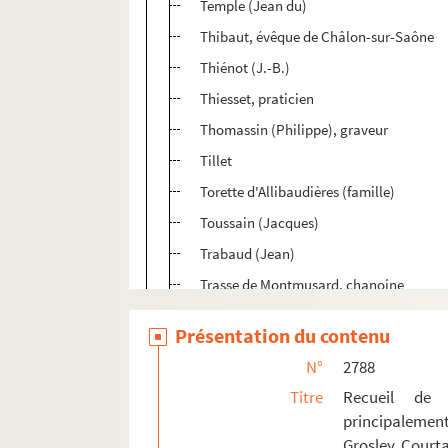
Temple (Jean du)
Thibaut, évêque de Châlon-sur-Saône
Thiénot (J.-B.)
Thiesset, praticien
Thomassin (Philippe), graveur
Tillet
Torette d'Allibaudières (famille)
Toussain (Jacques)
Trabaud (Jean)
Trasse de Montmusard, chanoine
Tronchin (Remy et Théodore)
Présentation du contenu
Urbain IV
N°
2788
Ursins (Jean, Jacques et Guillaume Jou
Titre
Recueil de 
Vassan (Jean de)
principalemen
Vatepin (François)
Grosley, Courta