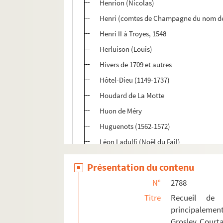
Henrion (Nicolas)
Henri (comtes de Champagne du nom d
Henri II à Troyes, 1548
Herluison (Louis)
Hivers de 1709 et autres
Hôtel-Dieu (1149-1737)
Houdard de La Motte
Huon de Méry
Huguenots (1562-1572)
Léon Ladulfi (Noël du Fail)
Lambert (Anne-Thérèse de Marguenat de
Présentation du contenu
Largentier (Georges), baron de Chapela
N°
2788
Le Bé (Guillaume)
Titre
Recueil de 
Le Bon (Jean)
principalemen
Le Camus : sur Térence
Grosley, Courta