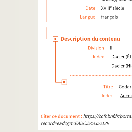
Le Cointe (Charles)
e
Date
XVIII
siècle
Lefebvre (Jacques)
Langue
français
Lefèvre (Jean, Michel et André)
Le Grand (Louis)
Description du contenu
Legrin
Division
II
Le Noble (Eustache)
Index
Dacier (Ét
Le Rouge (Guillaume)
Dacier (Ni
Le Tartier (Yves et Adrien)
Le Vergeur (Nicolas)
Titre
Godar
Lévesque de La Ravalière
Index
Aucou
Lorraine (Louis de), évêque de Troyes
Ludot (J.-B.)
Citer ce document :
https://ccfr.bnf.fr/por
III. [Titre absent ou non renseigné]
record=eadcgm:EADC:D43352129
2789. Recueil de pièces de théâtre et de mélan