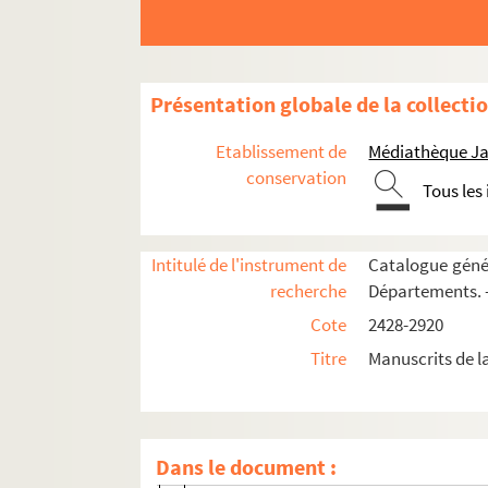
Fécondité (1350)
Fenard (Nicolas)
Ferreux (seigneurs de)
Présentation globale de la collecti
Florent Chrestien
Filles pénitentes (1517)
Etablissement de
Médiathèque Ja
Flamignon (G. Gaussart), prieur de Sai
conservation
Tous les
Fleuriau d'Armenonville (Joseph-Jean-B
Florent (603)
Intitulé de l'instrument de
Catalogue génér
Foires
recherche
Départements. 
Forgeot
Cote
2428-2920
Fous (fête des)
Titre
Manuscrits de 
er
François I
à Troyes (1521)
Gaces Brulez
Gaillard (Pierre)
Dans le document :
Gelées (1325, 1641)