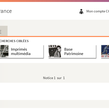
rance
Mon compte C
e Reims, au
Mercure de France
(février 1770)
E
CHERCHES CIBLÉES
Imprimés
Base
multimédia
Patrimoine
Notice
1 sur 1