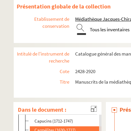
Bouchers (1428)
Présentation globale de la collection
Boulage (Thomas-Pascal)
Etablissement de
Médiathèque Jacques-Chira
Bouillerot (Louis-Joseph)
conservation
Tous les inventaires
Bouranton (1370-1624)
Bourbon (Nicolas), dit l'ancien
Bourbon (Nicolas), le neveu
Intitulé de l'instrument de
Catalogue général des manu
Bourg-Saint-Denis (le)
recherche
Breslay (René de), évêque de Troyes
Cote
2428-2920
Bréviaire de Troyes (1268-1661)
Titre
Manuscrits de la médiathèq
Brucher (Jean)
Caussin (Nicolas)
Cadet (Claude)
Dans le document :
Prés
Camps devant Troyes (1567, 1714)
Capucins (1712-1747)
Carmélites (1630-1727)