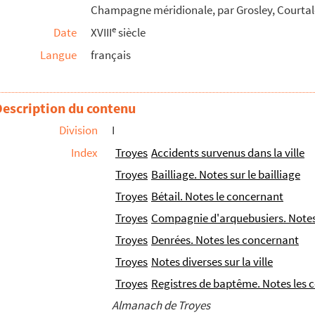
Champagne méridionale, par Grosley, Courtalon
e
Date
XVIII
siècle
Langue
français
Description du contenu
e proverbe célèbre
 (1490, 1665)
Division
I
Index
Troyes
Accidents survenus dans la ville
Troyes
Bailliage. Notes sur le bailliage
Troyes
Bétail. Notes le concernant
Troyes
Compagnie d'arquebusiers. Notes
Troyes
Denrées. Notes les concernant
Troyes
Notes diverses sur la ville
Troyes
Registres de baptême. Notes les 
Almanach de Troyes