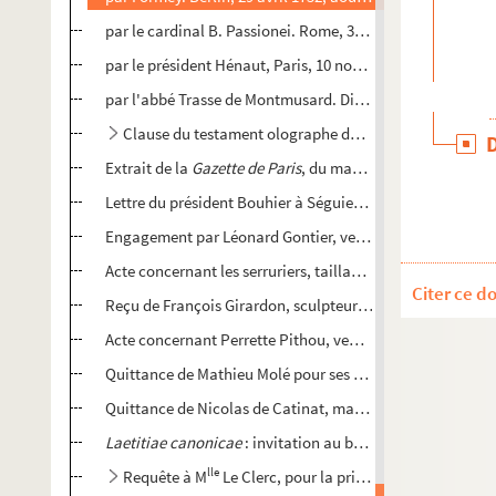
par le cardinal B. Passionei. Rome, 30 novembre 1757, en
par le président Hénaut, Paris, 10 novembre s. a.
par l'abbé Trasse de Montmusard. Dijon, 28 janvier 1752
Clause du testament olographe de P.-J. Grosley léguant
Extrait de la
Gazette de Paris
, du mardi 20 mars 1792, sur l
Lettre du président Bouhier à Séguier. Dijon, 23 mai 1744
Engagement par Léonard Gontier, verrier, à Nicolas Jacques
Acte concernant les serruriers, taillandiers et ferronniers 
Citer ce d
Reçu de François Girardon, sculpteur, au trésorier général
Acte concernant Perrette Pithou, veuve de Christophe de V
Quittance de Mathieu Molé pour ses gages de procureur gé
Quittance de Nicolas de Catinat, maréchal de France, po
Laetitiae canonicae
: invitation au bal paré et masqué du
lle
Requête à M
Le Clerc, pour la prier de mettre des ch