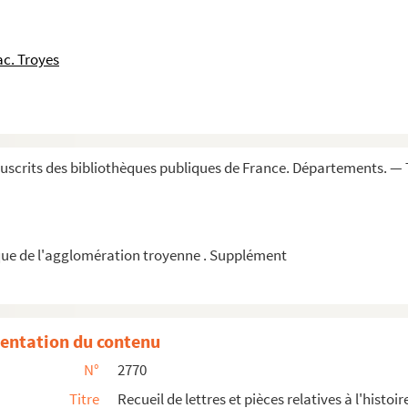
omposant la Société des Jacobins », contre...
erg
c. Troyes
rêté le 9 ventôse an III » ; copie
r
pître (en vers) à M
xxx (P.-J. Grosley), su...
e historique
44 »
scrits des bibliothèques publiques de France. Départements. — 
 des
Mémoires historiques et critiques pour ...
ue de l'agglomération troyenne . Supplément
s aides. Troyes, 9 juillet 1771, 27 mars ...
ription au tableau du collège des avocats d...
zio, 16 septembre 1746, et Valence du Mil...
entation du contenu
. Florence, 23 novembre 1767, en français
N°
2770
Titre
Recueil de lettres et pièces relatives à l'histoi
tobre 1784