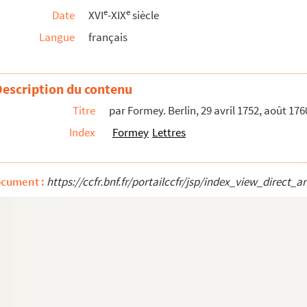
e
e
Date
XVI
-XIX
siècle
 français
Langue
français
 à Michel Sémilliard l'exemplaire de l'
Abrégé...
Description du contenu
e pillage de l'église Saint-Étienne de T...
Titre
par Formey. Berlin, 29 avril 1752, août 17
Index
Formey
Lettres
, chapelier à Troyes, pour le prix de la l...
de Troyes (1594)
ocument :
https://ccfr.bnf.fr/portailccfr/jsp/index_view_dire
 des bâtiments du Roi. Paris, 3 mars 1611,...
assan. 22 juillet 1594
néral au Parlement. 6 janvier 1636 ; parchem...
ur des rentes. 18 septembre 1703 ; parchemin
 Petit Concert (1764) ; imprimé
ansons en musique, par Didier de Corberon, de...