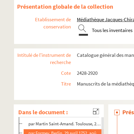
Lettre de Haillot, Robert, Ponsard, etc., « aux citoyens c
Présentation globale de la collection
Fragment de l'
Histoire du terrorisme
de Robert ou Hondb
Etablissement de
Médiathèque Jacques-Chira
« État de la population de Troyes suivant le recensement ar
conservation
Tous les inventaires
Pièces de la main d'Édouard-Thomas Simon de Troyes : « E
« Les écreignes champenoises », romance suivie d'une not
« Anecdote sur le passage du roi Louis XV (à Troyes) en 17
Intitulé de l'instrument de
Catalogue général des manu
Préface et notes de Simon de Troyes pour la réimpression
recherche
Lettres de P.-J. Grosley, à Gallien-Grosley. 18 février 1762
Cote
2428-2920
Lettre à un correspondant non désigné. 31 mars 1762
Titre
Manuscrits de la médiathèq
Lettre à M. de Malesherbes, premier président de la Cour de
Minute de requête de François (
sic
) Grosley pour son insc
me
Lettres de P.-J. Grosley à M
Gallien-Grosley. Porto Mauri
Dans le document :
Prés
Lettres adressées à P.-J. Grosley, par (Ottaviano) Guasco
par Martin Saint-Amand. Toulouse, 2 janvier 1760
par Formey. Berlin, 29 avril 1752, août 1760 ou 1766, 6 oc