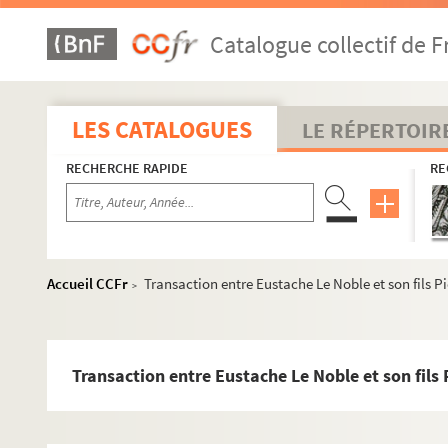
Dénombrement de Clériadus et Marc de Coligny à Anto
Catalogue collectif de F
Dénombrement de Gaucher de Dinteville, seigneur de 
Présentation, par Anne du Plesseiz (Plessis), veuve de
Déclaration d'Eustache Le Noble au sujet des mairies r
LES CATALOGUES
LE RÉPERTOIR
Foi et hommage par Charles Dièvre, président au présid
RECHERCHE RAPIDE
RE
Foi et hommage par Pierre Le Noble du Bellay (
sic
), 
Actes concernant la justice et gruerie de Paillot et Be
Actes de procédure relatifs à la réunion des justices de 
Fragment de registres de la justice de Thennelières po
Accueil CCFr
Transaction entre Eustache Le Noble et son fils Pi
>
Factum des religieux de Larrivour dans un procès avec l
« Copie du titre de la justice de l'abbaye de Larrivour e
Papiers relatifs à l'église, au presbytère et à la mais
Transaction entre Eustache Le Noble et son fils 
Réclamations de Charles Dièvre, marié à une Le Noble,
« Déclaration du Roy concernant les droits d'amortiss