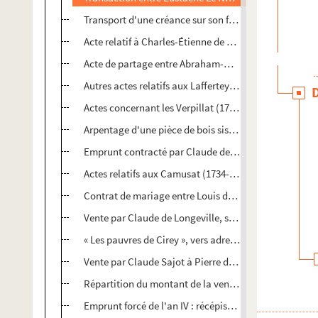
Transport d'une créance sur son fils Pierre, par Eust
Acte relatif à Charles-Étienne de Verpillat, seigneur d
Acte de partage entre Abraham-Nicolas de Laffertey et
Autres actes relatifs aux Laffertey, de 1748 à l'an IX. É
Actes concernant les Verpillat (1745-1768)
Arpentage d'une pièce de bois sise au finage de Messo
Emprunt contracté par Claude de Mauroy, chanoine rég
Actes relatifs aux Camusat (1734-1808)
Contrat de mariage entre Louis de Bacqua de Sallebert 
Vente par Claude de Longeville, sieur de Bouranton, Th
« Les pauvres de Cirey », vers adressés à la comtesse
Vente par Claude Sajot à Pierre de Richebourg d'une pi
Répartition du montant de la vente des seigneuries de
Emprunt forcé de l'an IV : récépissé délivré au citoyen