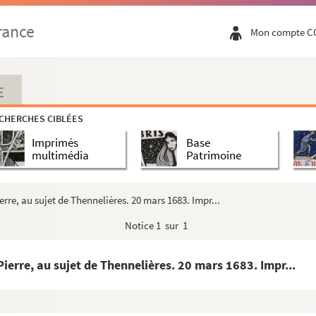
ine de Chaumont, en vertu d'une donation à eux fa...
rance
Mon compte C
Thennelières, à Léonard et Antoine de Chaumont (1...
 Gaucher de Dinteville, en son vivant seigneur...
oyales de Belley, Thennelières et Laubressel (...
E
ial de Troyes, seigneur de Thennelières, à Éli...
CHERCHES CIBLÉES
seigneur de Thennelières, à Claude-François Ponc...
Imprimés
Base
lley (1686-1789)
multimédia
Patrimoine
Paillot, Laubressel et Belley, et lettres a...
ur les années 1621, 1684 et 1685
erre, au sujet de Thennelières. 20 mars 1683. Impr...
e sieur de Dinteville au sujet d'une pièce de...
Notice
1 sur 1
t autres droictz réglez avec les seigneurs ...
on du maître d'école de Paillot (1679-1791)
Pierre, au sujet de Thennelières. 20 mars 1683. Impr...
 au sujet des francs-fiefs (1741-1748)
ement, nouvel acquêt et franc-fiefs, donnée à V...