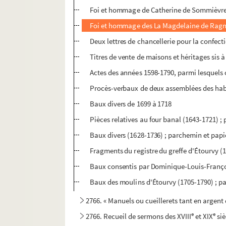
Foi et hommage de Catherine de Sommièvre, 
Foi et hommage des La Magdelaine de Ragny
Deux lettres de chancellerie pour la confecti
Titres de vente de maisons et héritages sis à
Actes des années 1598-1790, parmi lesquels on
Procès-verbaux de deux assemblées des habit
Baux divers de 1699 à 1718
Pièces relatives au four banal (1643-1721) ;
Baux divers (1628-1736) ; parchemin et papi
Fragments du registre du greffe d'Étourvy (1
Baux consentis par Dominique-Louis-François 
Baux des moulins d'Étourvy (1705-1790) ; pap
2766. « Manuels ou cueillerets tant en argent
e
e
2766. Recueil de sermons des XVIII
et XIX
siè