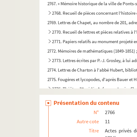
2767. « Mémoire historique de la ville de Ponts-s
2768. Recueil de pièces concernant l'histoire 
2769. Lettres de Chapet, au nombre de 201, adres
2770. Recueil de lettres et pièces relatives à l
2771. Papiers relatifs au monument projeté e
2772. Mémoires de mathématiques (1849-1851) ;
2773. Lettres écrites par P.-J. Grosley, à lui 
2774. Lettres de Charton à l'abbé Hubert, bibliot
2775. Fougères et lycopodes, d'après Bauer et 
2776. Théâtre d'Amédée Aufauvre : Louise Fleu
2777. Romans d'Amédée Aufauvre : Le Vallon de
Présentation du contenu
2778. « Themata data a D. Domino Quintaine, te
N°
2766
2779. Plans de différentes parties du bourg et 
Autre cote
11
2780. Lettres adressées à l'abbé Henri-Remi H
Titre
Actes privés 
2781. « Registres des Grands Jours, volume pr