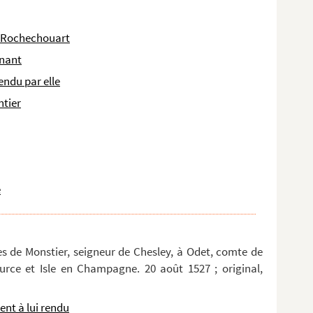
e Rochechouart
rnant
ndu par elle
tier
e
 de Monstier, seigneur de Chesley, à Odet, comte de
urce et Isle en Champagne. 20 août 1527 ; original,
nt à lui rendu