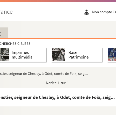
ant son antiquité, son gouvernement civil, poli...
rance
Mon compte C
 en 1848-1849, recueillis par MM. Alboize de ...
E
 par Théophile Boutiot
CHERCHES CIBLÉES
n de son
Histoire de Troyes
Imprimés
Base
6-1239)
multimédia
Patrimoine
lesse », par Édouard-Thomas Simon, de Troyes
er, seigneur de Chesley, à Odet, comte de Foix, seig...
le jury de l'École centrale du département de l...
Notice
1 sur 1
ions, pièces de vers et de prose qui m'ont p...
 und Schule », par P. Pfeiffer
ier, seigneur de Chesley, à Odet, comte de Foix, seig...
neurie de La Rivière-de-Corps en châtelleni...
ngénieur en chef du département de l'Aube