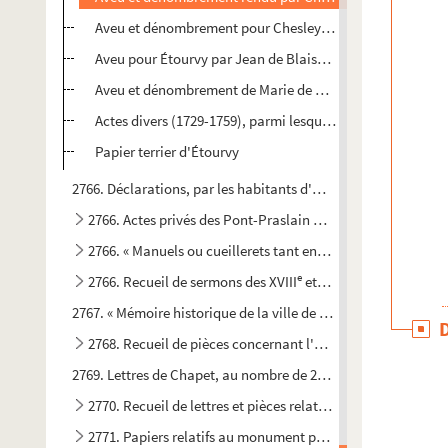
Aveu et dénombrement pour Chesley, Étourvy, Villiers-le-B
Aveu pour Étourvy par Jean de Blaisy à Philippe le Hardi
Aveu et dénombrement de Marie de Vauldrey, veuve de Char
Actes divers (1729-1759), parmi lesquels on remarque le s
Papier terrier d'Étourvy
2766. Déclarations, par les habitants d'Étourvy, de tous les hé
2766. Actes privés des Pont-Praslain et des La Magdelaine
2766. « Manuels ou cueillerets tant en argent qu'en grains 
e
e
2766. Recueil de sermons des XVIII
et XIX
siècles
2767. « Mémoire historique de la ville de Ponts-sur-Seine, prése
2768. Recueil de pièces concernant l'histoire de Troyes, de 
2769. Lettres de Chapet, au nombre de 201, adressées à Jourda
2770. Recueil de lettres et pièces relatives à l'histoire de T
2771. Papiers relatifs au monument projeté en l'honneur d