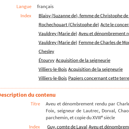
Langue
français
ois et Cussangy, par Marie-François et Char...
Index
Blaisy (Suzanne de), femme de Christophe d
, duc de Bourgogne. 24 octobre 1395
Rochechouart (Christophe de)
Acte le conce
les de Monstier, bailli et gruyer de Chaourc...
Vauldrey (Marie de)
Aveu et dénombrement re
uivant : Transaction entre Anne-Hérard de L...
Vauldrey (Marie de)
Femme de Charles de Mon
Chesley
ritages par eux possédés sur le finage et e...
Étourvy
Acquisition de la seigneurie
-Ragny (1729 et 1734)
Villiers-le-Bois
Acquisition de la seigneurie
dûs par les habitants d'Étourvy » (1714-1782)
Villiers-le-Bois
Papiers concernant cette terr
nte à S. R. A. Mgr le prince Xavier, duc d...
Description du contenu
Thennelières, de Laubressel, de Belley, etc.
Titre
Aveu et dénombrement rendu par Charles
in, d'Ervy, la plupart datées d'Auxerre (1820...
Foix, seigneur de Lautrec, Dorval, Chao
e
e
e
royes, du XVI
au XIX
siècle
parchemin, et copie du XVIII
siècle
u pape Urbain IV. 1868
Index
Guy, comte de Laval
Aveu et dénombreme