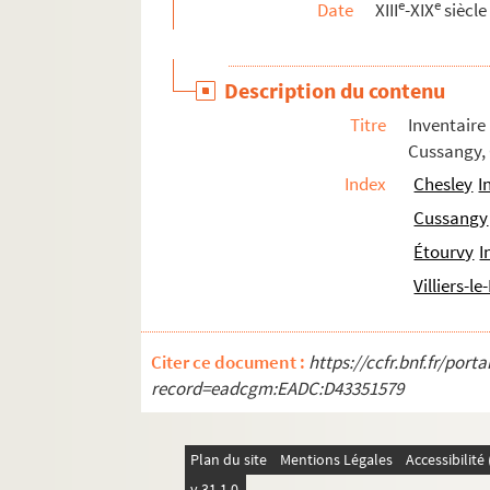
e
e
Date
XIII
-XIX
siècle
2775. Fougères et lycopodes, d'après Bauer et 
2776. Théâtre d'Amédée Aufauvre : Louise Fleu
Description du contenu
2777. Romans d'Amédée Aufauvre : Le Vallon de
Titre
Inventair
2778. « Themata data a D. Domino Quintaine, te
Cussangy, C
2779. Plans de différentes parties du bourg et 
Index
Chesley
I
2780. Lettres adressées à l'abbé Henri-Remi H
Cussangy
2781. « Registres des Grands Jours, volume pr
Étourvy
I
2782. « École spéciale militaire de Fontaineblea
Villiers-le
2783. « L'idéal dans les œuvres d'art réunies dan
2784. « Recueil récréatif ou meslange curieux de 
Citer ce document :
https://ccfr.bnf.fr/por
2785. « Extraict des albergementz et ventes de r
record=eadcgm:EADC:D43351579
2786. « Manuel des champs, logis et héritages a
2787. « Tarif général suivant lequel se percevront
Plan du site
Mentions Légales
Accessibilit
2788. Recueil de notes historiques et biograp
v 31.1.0