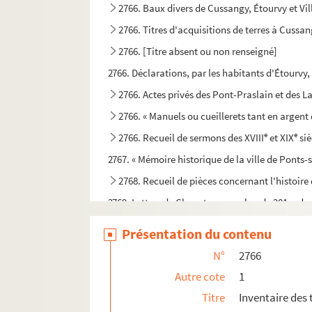
2766. Baux divers de Cussangy, Étourvy et Vill
2766. Titres d'acquisitions de terres à Cussan
2766. [Titre absent ou non renseigné]
2766. Déclarations, par les habitants d'Étourvy, 
2766. Actes privés des Pont-Praslain et des 
2766. « Manuels ou cueillerets tant en argent
e
e
2766. Recueil de sermons des XVIII
et XIX
siè
2767. « Mémoire historique de la ville de Ponts-s
2768. Recueil de pièces concernant l'histoire 
2769. Lettres de Chapet, au nombre de 201, adres
2770. Recueil de lettres et pièces relatives à l
Présentation du contenu
2771. Papiers relatifs au monument projeté e
N°
2766
2772. Mémoires de mathématiques (1849-1851) ;
Autre cote
1
2773. Lettres écrites par P.-J. Grosley, à lui 
Titre
Inventaire des t
2774. Lettres de Charton à l'abbé Hubert, bibliot