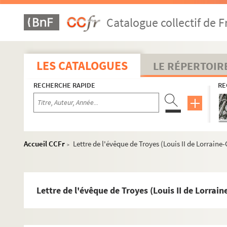
e
Panégyrique de saint Bernard. XVIII
siècle
Catalogue collectif de F
« Prière et élévation avec des pratiques de piété pour 
« Catalogue alphabétique des abbayes de religieux et d
« Epytaphya abbatum Clarevallensium » : « Hic sunt ab
LES CATALOGUES
LE RÉPERTOIR
« Elogia singulorum Claraevallis abbatum, a B. P. N.
RECHERCHE RAPIDE
RE
Lettre de l'official d'Auxerre, portant reconnaissance p
Notes sur l'Antiphonaire de Cîteaux imprimé par ordre
Notes sur Jérôme de La Souchère, abbé de Clairvaux
Traduction d'une lettre d'indulgences concédée par Clé
Accueil CCFr
Lettre de l'évêque de Troyes (Louis II de Lorraine-G
>
« De l'arrivée des raistres devant Clairvaux l'année 15
Apparition de l'ombre de saint Bernard à Clairvaux :
Notice sur dom Goujon (1688-1703)
Lettre de l'évêque de Troyes (Louis II de Lorraine
Inscription relative à la restauration de l'autel de N.-D
Plan des chapelles de N.-D. de Clairvaux, avec des no