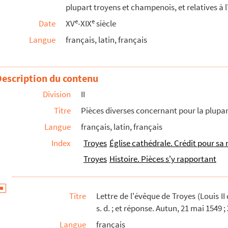
plupart troyens et champenois, et relatives à 
ançois de Clèves, duc de Nivernais, marquis d'Is...
e
e
Date
XV
-XIX
siècle
bailliage et siège présidial de Troyes (1778)
Langue
français, latin, français
eligieuses de Notre-Dame-des-Prés-Iez-Troyes :...
Description du contenu
Division
II
de Troyes : sœur Marie-Emmanuelle de Saint-Jose...
Titre
Pièces diverses concernant pour la plupar
Langue
français, latin, français
ot, et de Marguerite Martinot-Saint-Augustin, r...
Index
Troyes
Église cathédrale. Crédit pour sa
nage de Troyes, au sujet des billets de loge...
Troyes
Histoire. Pièces s'y rapportant
atuite de dessin de Troyes, sur certaines r...
e la province de Champagne à MM. du bureau interm...
Titre
Lettre de l'évêque de Troyes (Louis II
nant la famille Largentier de Chapelaines
s. d. ; et réponse. Autun, 21 mai 1549 ; 
Langue
français