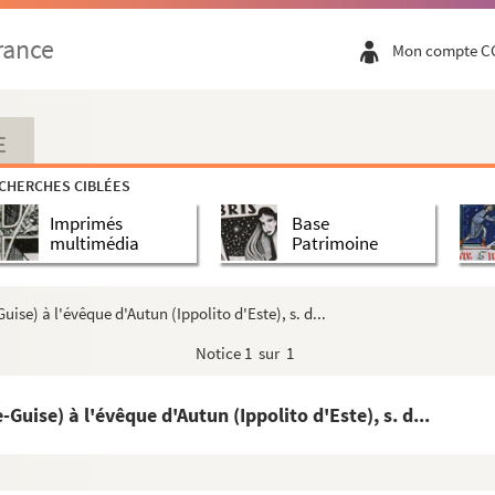
rance
Mon compte C
la fête de saint Bernard, abbé de Clairvault....
e religieuses de l'ordre de Cisteaux scituées ...
bates, pastores atque regentes, Clarevallenses ...
E
 Bernardo usque ad R. P. admodum P. D. Ludovicum...
CHERCHES CIBLÉES
ar Étienne, dit Douez, qu'il tient de l'abba...
Imprimés
Base
 de Jean (Loisier), abbé de Cîteaux, et Edmond ...
multimédia
Patrimoine
ment VIII à l'église N.-D. de Clairvaux. Rome,...
uise) à l'évêque d'Autun (Ippolito d'Este), s. d...
87 », par frère Claude de Bourgone ; copie de...
Notice
1 sur 1
 extrait de Chrysostôme Henriques,
Fasciculus sa...
-Guise) à l'évêque d'Autun (Ippolito d'Este), s. d...
. de Clairvaux élevé par les soins des rois...
tes et l'indication des tombeaux