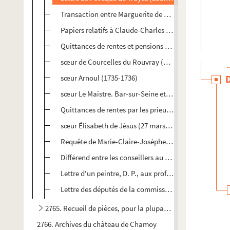
Transaction entre Marguerite de Bourbon, femme de Fr
Papiers relatifs à Claude-Charles Noché, conseiller au 
Quittances de rentes et pensions par les abbesses et r
sœur de Courcelles du Rouvray (1741-1744)
sœur Arnoul (1735-1736)
sœur Le Maistre. Bar-sur-Seine et Foicy (1740 et 1746)
Quittances de rentes par les prieures des Carmélites 
sœur Élisabeth de Jésus (27 mars et 3 octobre 1692)
Requête de Marie-Claire-Josèphe Pidansat, veuve Paris
Différend entre les conseillers au bailliage et l'échevi
Lettre d'un peintre, D. P., aux professeurs de l'École gr
Lettre des députés de la commission intermédiaire d
2765. Recueil de pièces, pour la plupart originales, concer
2766. Archives du château de Chamoy