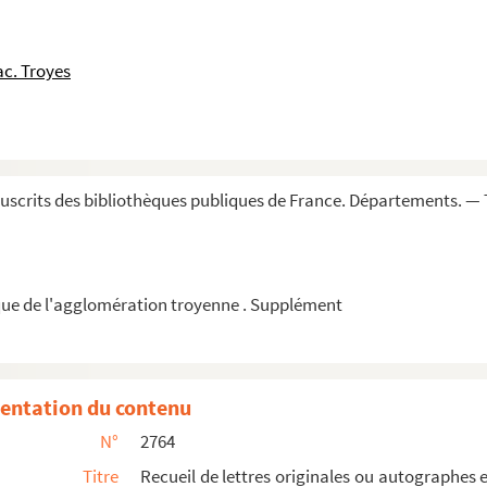
Isle. Troyes, 16 germinal anVI
is. Troyes, 7 décembre 1821, et à Mialle, à...
c. Troyes
o
o
o
. Catal. in-4
, p. 977, n
3360, 3
scrits des bibliothèques publiques de France. Départements. — 
e Jourdan commandé à Simart
ps (1784)
ue de l'agglomération troyenne . Supplément
sur-Seine, 19 juillet 1755 et 27 mai 1766 ; p...
(1849)
Chambre des députés, d'un crédit de 400,000 fra...
entation du contenu
N°
2764
latif : lettre à Agasse, imprimeur, 13 vendémia...
Titre
Recueil de lettres originales ou autographes
portrait