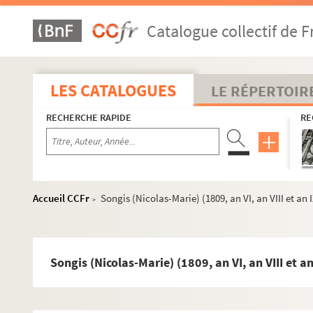
Jaillant (Jean-Jérôme), procureur général. Troyes, 1
Catalogue collectif de F
Jeannet, ex-agent du gouvernement français aux Iles 
Legeste, juge au tribunal civil de Troyes. Pluviôse an V
Lévesque de La Ravalière (P.-A.) : lettres à Vauthier l'
LES CATALOGUES
LE RÉPERTOIR
Le Noble (Eustache), procureur général au parlement 
RECHERCHE RAPIDE
RE
Loménie de Brienne (L.-M.-A.), ministre de la guerre (
Loménie (marquis de), 1816
Masson (V.), député de l'Aube (1827)
Maupas (Charles-Émile de), sénateur : certificat de vi
Accueil CCFr
Songis (Nicolas-Marie) (1809, an VI, an VIII et an I
>
Mérille (Edmond), jurisconsulte : reçu au receveur de l
mo
Montmorin (M
de), abbesse de Notre-Dame-aux-Non
Morel : lettres à Boudot, conseiller du Roi à la Varen
Songis (Nicolas-Marie) (1809, an VI, an VIII et an 
er
Napoléon I
: lettre à M. de Montalivet. Troyes, 26 févr
Orry (Philibert), contrôleur général : lettre à Le Fèvr