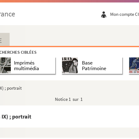
0 novembre 1807
rance
Mon compte C
du Vent. Paris, 21 brumaire an X.
III
aîné, échevin de Troyes. 14 mai et 22 octobr...
E
de Metz : portrait et mémoire signé
CHERCHES CIBLÉES
1787, 1791)
Imprimés
Base
multimédia
Patrimoine
e (1857)
X) ; portrait
a ville de Bourges (600 livres pour deux quar...
Notice
1 sur 1
nains : attestation (1772)
ne du Louvre (1782)
IX) ; portrait
ier 1814 ; copie
e d'Ormesson. 13 mai 1739