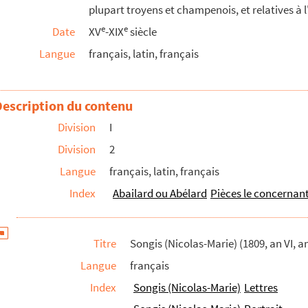
plupart troyens et champenois, et relatives à 
e
e
Date
XV
-XIX
siècle
1846)
Langue
français, latin, français
Description du contenu
840)
Division
I
ire de Troyes et de la Champagne méridionale
Division
2
nant la famille Largentier de Chapelaines
Langue
français, latin, français
Index
Abailard ou Abélard
Pièces le concernan
e
du XVIII
siècle
elin
tre vifs faite à Dominique-Louis-François de Sain...
Titre
Songis (Nicolas-Marie) (1809, an VI, an V
e La Magdelaine, comte de Ragny, donataire entr...
Langue
français
Index
Songis (Nicolas-Marie)
Lettres
y (1449-1654)