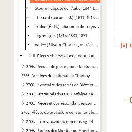
Stourm, député de l'Aube (1847-1848)
Thénard (baron L.-J.) (1811, 1818, 1823, 1837, 1842 et 
Tridon (É.-N.), chanoine de Troyes (1858)
Tugnot (de) (1815, 1830, 1831)
Vallée (Silvain-Charles), maréchal de France (1812, 1
II. Pièces diverses concernant pour la plupart l'histo
2765. Recueil de pièces, pour la plupart originales, concer
2766. Archives du château de Chamoy
2766. Inventaire des terres de Blézy et Rouecourt, de la fin 
2766. Lettres relatives aux affaires de la maison de Saint-B
2766. Pièces et correspondances concernant la donation en
2766. Pièces de procédure concernant les procès de Claude d
2766. [Titre absent ou non renseigné]
2766. Papiers des Montier ou Monstier, seigneurs de Chesle