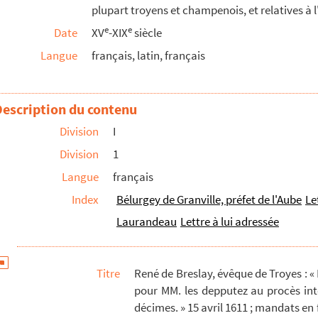
plupart troyens et champenois, et relatives à 
 1759, sans adresse
e
e
Date
XV
-XIX
siècle
Mitantier, à Paris. Troyes, 28 décembre 1837
Langue
français, latin, français
1848
: comte Adrien de Mesgrigny (1836, 1847) ; J...
Description du contenu
, maréchal de camp, commandant la légion de la gar...
Division
I
é de Troyes. Ivry, 15 avril 1721 ; cachet
Division
1
er
, au trésorier des hôpitaux. Troyes, 1
septe...
Langue
français
a Pentecôte 1753 à Sainte-Madeleine de Troyes
Index
Bélurgey de Granville, préfet de l'Aube
Le
de Troyes, pour ordonner des prières de quarante...
Laurandeau
Lettre à lui adressée
er
 par E.-L. Aubert, Paris, 1
février 1762, ...
Quinot de La Perrière, cordelier. Auxerre, 3 ...
Titre
René de Breslay, évêque de Troyes : «
t, secrétaire de l'Académie de Dijon. 26 août...
pour MM. les depputez au procès int
décimes. » 15 avril 1611 ; mandats en