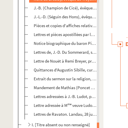
J.-B. (Champion de Cicé), évêque de Troyes. 8 janvier
J.-L.-D. (Séguin des Hons), évêque de Troyes, à Félix 
Pièces et copies d'affiches relatives aux élections de 
Lettres et pièces apostillées par les députés de l'Aube 
Notice biographique du baron Pierre-Edme Gautherin
Lettres de, J.-D. Du Sommerard, s. d.
Lettre de Nouët à Remi Breyer, promoteur en l'officialil
Quittances d'Augustin Sibille, curé de Saint-Pantaléon
Extrait du sermon sur la religion, prêché le jour de l
Mandement de Mathias (Poncet de La Rivière), évêque 
Lettres adressées à J.-B. Ludot, par de Corbigny, 1766 ;
me
Lettre adressée à M
veuve Ludot par son neveu, frère 
Lettres de Ravaton. Landau, 28 juin 1775, et de Le Baul
I. [Titre absent ou non renseigné]