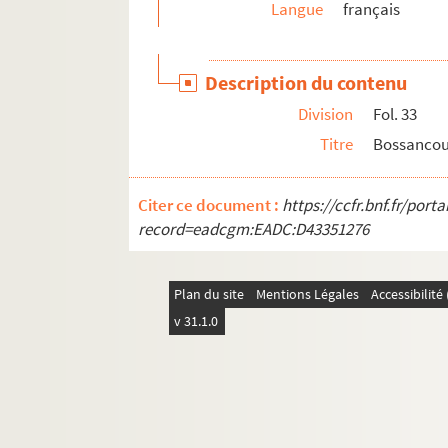
Langue
français
2766. [Titre absent ou non renseigné]
2766. Papiers des Montier ou Monstier, seign
Description du contenu
2766. Baux divers de Cussangy, Étourvy et Vill
Division
Fol. 33
2766. Titres d'acquisitions de terres à Cussan
Titre
Bossancou
2766. [Titre absent ou non renseigné]
2766. Déclarations, par les habitants d'Étourvy, 
Citer ce document :
https://ccfr.bnf.fr/por
2766. Actes privés des Pont-Praslain et des 
record=eadcgm:EADC:D43351276
2766. « Manuels ou cueillerets tant en argent
e
e
2766. Recueil de sermons des XVIII
et XIX
siè
Plan du site
Mentions Légales
Accessibilit
2767. « Mémoire historique de la ville de Ponts-s
v 31.1.0
2768. Recueil de pièces concernant l'histoire 
2769. Lettres de Chapet, au nombre de 201, adres
2770. Recueil de lettres et pièces relatives à l
2771. Papiers relatifs au monument projeté e