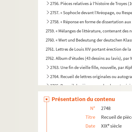
2756. Pièces relatives à l'histoire de Troyes (
2757. « Sophocle devant l'Aréopage, ou Respe
2758. « Réponse en forme de dissertation aux 
2759. « Mélanges de littérature, contenant des n
2760. « Wert und Bedeutung der deutschen Klassik
2761. Lettres de Louis XIV portant érection de la
2762. Album d'études (43 dessins au lavis), par
2763. Une fin de vieille fille, nouvelle, par 
2764. Recueil de lettres originales ou autogr
2765. Recueil de pièces, pour la plupart orig
2766. Archives du château de Chamoy
Présentation du contenu
2766. Inventaire des terres de Blézy et Rouecou
N°
2748
2766. Lettres relatives aux affaires de la mai
Titre
Recueil de pièc
2766. Pièces et correspondances concernant l
e
Date
XIX
siècle
2766. Pièces de procédure concernant les procè