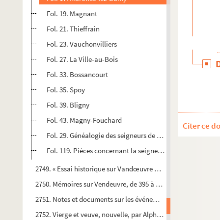
Fol. 19. Magnant
Fol. 21. Thieffrain
Fol. 23. Vauchonvilliers
Fol. 27. La Ville-au-Bois
Fol. 33. Bossancourt
Fol. 35. Spoy
Fol. 39. Bligny
Fol. 43. Magny-Fouchard
Citer ce d
Fol. 29. Généalogie des seigneurs de Jaucourt près Bar-sur-
Fol. 119. Pièces concernant la seigneurie de Vendeuvre (
2749. « Essai historique sur Vandœuvre en Champagne, conten
2750. Mémoires sur Vendeuvre, de 395 à 1712
2751. Notes et documents sur les événements survenus à Troyes
2752. Vierge et veuve, nouvelle, par Alphonse Baudouin