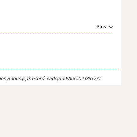
Plus
ct_anonymous.jsp?record=eadcgm:EADC:D43351271