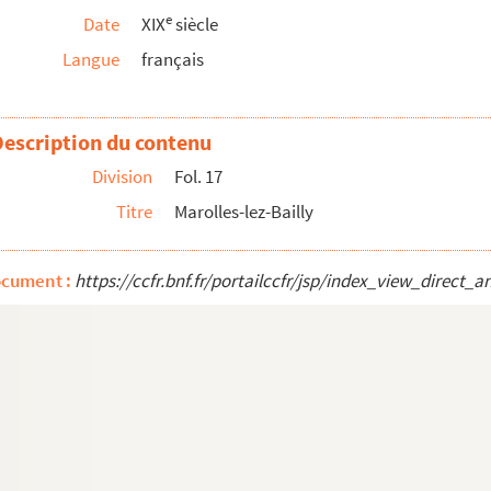
e
Date
XIX
siècle
Langue
français
Description du contenu
Division
Fol. 17
Titre
Marolles-lez-Bailly
ocument :
https://ccfr.bnf.fr/portailccfr/jsp/index_view_dire
Aube, par Th. Boutiot ; impr., 8 pages petit in-fo...
664-1779), avec une table chronologique
ant son antiquité, son gouvernement civil, poli...
 en 1848-1849, recueillis par MM. Alboize de ...