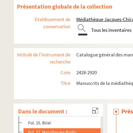
2739. Note sur le cadran solaire de l'hôtel-de-ville de Troyes
Présentation globale de la collection
2740. Recueil de pièces relatives à l'histoire de la Réforme et 
Etablissement de
Médiathèque Jacques-Chira
2741. Recueil de pièces relatives aux États généraux, de 13
conservation
2742. Points, statuts et ordonnances des arts et métiers de la 
Tous les inventaires
2743. « Recherches sur les actes et les registres de l'état-civi
2744. Choix de poésies latines de Nicolas Bourbon de Vende
Intitulé de l'instrument de
Catalogue général des manu
2744bis. Notice sur Nicolas Bourbon de Vendeuvre, par J.-A.
recherche
2745. [Titre absent ou non renseigné]
Cote
2428-2920
2746. Recueil de documents relatifs aux châtellenies de Vil
Titre
Manuscrits de la médiathèq
2747. Inventaire général des titres de la baronnie et châtelle
2748. Recueil de pièces relatives à la seigneurie de Vendeuvre
Fol. 1. Vendeuvre
Dans le document :
Prés
Fol. 11. La Villeneuve-au-Chêne
Fol. 15. Briel
Fol. 17. Marolles-lez-Bailly