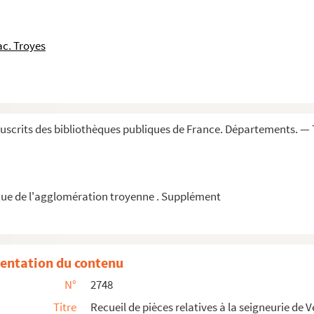
, par Charles Delaunay, membre de l'Institut
de la Ligue à Troyes
c. Troyes
00 à 1789
ville de Troyes, depuis 1317 jusqu'en 1510,...
l dans l'arrondissement de Troyes, suivies...
uvre, avec traduction française, par J.-A. Jaquo...
scrits des bibliothèques publiques de France. Départements. — 
 Jaquot
lemaur, Chaource, Isles et Payns (1328-1630), p...
ue de l'agglomération troyenne . Supplément
nie de La Villeneuve-au-Chêne (1445 à 1745 e...
, etc.
entation du contenu
N°
2748
Titre
Recueil de pièces relatives à la seigneurie de 