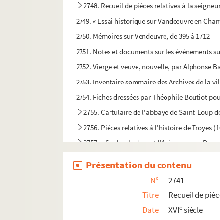
2748. Recueil de pièces relatives à la seigneu
2749. « Essai historique sur Vandœuvre en Cham
2750. Mémoires sur Vendeuvre, de 395 à 1712
2751. Notes et documents sur les événements sur
2752. Vierge et veuve, nouvelle, par Alphonse 
2753. Inventaire sommaire des Archives de la vi
2754. Fiches dressées par Théophile Boutiot pou
2755. Cartulaire de l'abbaye de Saint-Loup d
2756. Pièces relatives à l'histoire de Troyes (
2757. « Sophocle devant l'Aréopage, ou Respe
2758. « Réponse en forme de dissertation aux 
Présentation du contenu
2759. « Mélanges de littérature, contenant des n
N°
2741
2760. « Wert und Bedeutung der deutschen Klassik
Titre
Recueil de pièc
2761. Lettres de Louis XIV portant érection de la
e
Date
XVI
siècle
2762. Album d'études (43 dessins au lavis), par