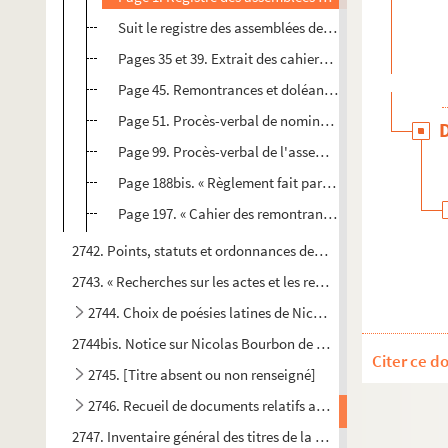
Suit le registre des assemblées de 1649, 1651 et 1659
Pages 35 et 39. Extrait des cahiers de Vendeuvre, d'A
Page 45. Remontrances et doléances des députés de la 
Page 51. Procès-verbal de nomination des électeurs d
Page 99. Procès-verbal de l'assemblée des trois ordres
Page 188bis. « Règlement fait par le Roi, pour l'exécu
Page 197. « Cahier des remontrances, plaintes et observ
2742. Points, statuts et ordonnances des arts et métiers de la 
2743. « Recherches sur les actes et les registres de l'état-civi
2744. Choix de poésies latines de Nicolas Bourbon de Vende
2744bis. Notice sur Nicolas Bourbon de Vendeuvre, par J.-A.
Citer ce d
2745. [Titre absent ou non renseigné]
2746. Recueil de documents relatifs aux châtellenies de Vil
2747. Inventaire général des titres de la baronnie et châtelle