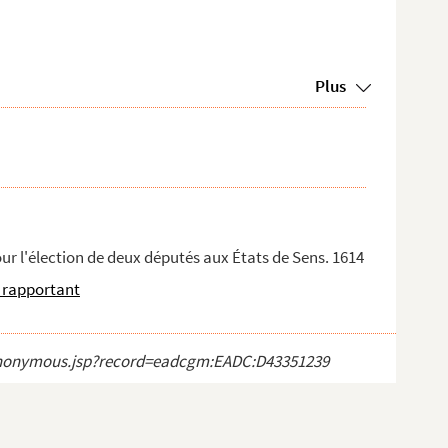
Plus
r l'élection de deux députés aux États de Sens. 1614
 rapportant
ct_anonymous.jsp?record=eadcgm:EADC:D43351239