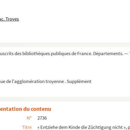
e la régie des cartes à jouer, à Troyes (176...
lle
lemand par M
Ernestine Pfeiffer (1880)
c. Troyes
Mesmin »
tenant à Michel de Fulligneiz, dict de Fay, e...
ieurs voix, en parties séparées, par l'abbé ...
tes ou ouvriers de Troyes, depuis la fin du...
scrits des bibliothèques publiques de France. Départements. — 
t de la Champagne méridionale
bleaux, par Alphonse Baudouin
ue de l'agglomération troyenne . Supplément
aux environs (1374-1781)
entation du contenu
p de Troyes et ses dépendances
N°
2736
ffer
Titre
« Entziehe dem Kinde die Züchtigung nicht », pa