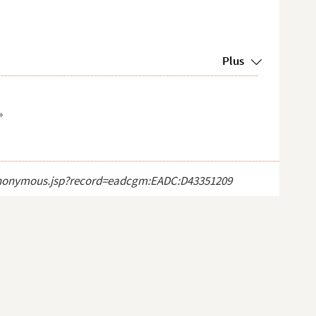
Plus
»
ct_anonymous.jsp?record=eadcgm:EADC:D43351209