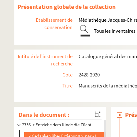
2723. Registre de M. Gauthier de Vibourg, receveur du bureau d
Présentation globale de la collection
2724. Vie du bienheureux Thomas a Kempis, traduite de l'al
Etablissement de
Médiathèque Jacques-Chira
2725. Recueil de plans : « Extrait du plan terrier de Saint-
conservation
2726. « Tiltres et enseignemens concernant ung gangnaige apar
Tous les inventaires
2727. Recueil de morceaux de musique religieuse, à une ou plus
2728. « Relevé des naissances, mariages, morts, etc., des artis
Intitulé de l'instrument de
Catalogue général des manu
2729. Recueil de pièces concernant l'histoire de Troyes e
recherche
2730. Mélanges et extraits littéraires
Cote
2428-2920
2731. A Corinthe, comédie-idylle en deux actes et quatre ta
Titre
Manuscrits de la médiathèq
2732. L'agneau d'Émilie, nouvelle, par Alphonse Baudouin
2733. Recueil de huit actes originaux, relatifs à Troyes et 
2734. Traité de géographie historique
Dans le document :
Prés
2735. Recueil de pièces concernant l'abbaye de Saint-Lou
2736. « Entziehe dem Kinde die Züchtigung nicht », par P. Pfei
« Gedanken über Erziehung », par « L. Sch »