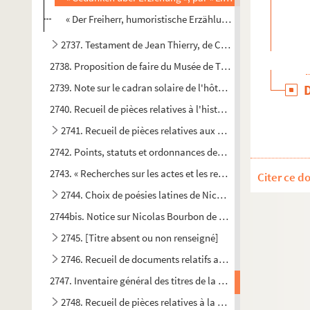
« Der Freiherr, humoristische Erzählung », von P. Pfeiffer
2737. Testament de Jean Thierry, de Château-Thierry, « mar
2738. Proposition de faire du Musée de Troyes un établisseme
2739. Note sur le cadran solaire de l'hôtel-de-ville de Troyes
2740. Recueil de pièces relatives à l'histoire de la Réforme et 
2741. Recueil de pièces relatives aux États généraux, de 13
2742. Points, statuts et ordonnances des arts et métiers de la 
2743. « Recherches sur les actes et les registres de l'état-civi
Citer ce d
2744. Choix de poésies latines de Nicolas Bourbon de Vende
2744bis. Notice sur Nicolas Bourbon de Vendeuvre, par J.-A.
2745. [Titre absent ou non renseigné]
2746. Recueil de documents relatifs aux châtellenies de Vil
2747. Inventaire général des titres de la baronnie et châtelle
2748. Recueil de pièces relatives à la seigneurie de Vendeuv