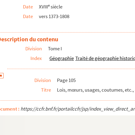
e
Date
XVIII
siècle
Date
vers 1373-1808
p de Troyes et ses dépendances
Description du contenu
feiffer
Division
Tome I
chand négociant sur mer ». Corfou, 10 février 16...
Index
Géographie
Traité de géographie histori
nt municipal, par Alexandre Payn, maire de Tro...
, par Charles Delaunay, membre de l'Institut
de la Ligue à Troyes
Division
Page 105
00 à 1789
Titre
Lois, mœurs, usages, coutumes, etc.,
ville de Troyes, depuis 1317 jusqu'en 1510,...
l dans l'arrondissement de Troyes, suivies...
ocument :
https://ccfr.bnf.fr/portailccfr/jsp/index_view_dire
uvre, avec traduction française, par J.-A. Jaquo...
 Jaquot