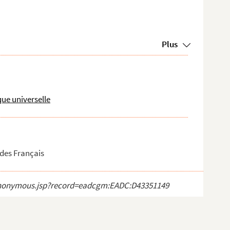
Plus
que universelle
 des Français
ct_anonymous.jsp?record=eadcgm:EADC:D43351149