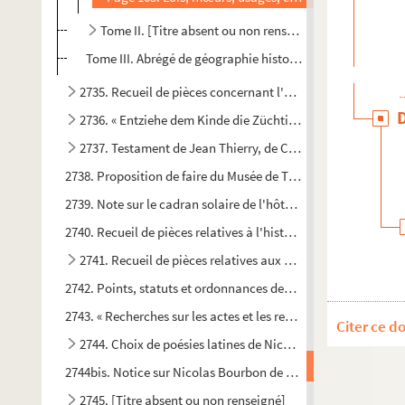
Tome II. [Titre absent ou non renseigné]
Tome III. Abrégé de géographie historique
2735. Recueil de pièces concernant l'abbaye de Saint-Lou
2736. « Entziehe dem Kinde die Züchtigung nicht », par P. P
2737. Testament de Jean Thierry, de Château-Thierry, « mar
2738. Proposition de faire du Musée de Troyes un établisseme
2739. Note sur le cadran solaire de l'hôtel-de-ville de Troyes
2740. Recueil de pièces relatives à l'histoire de la Réforme et 
2741. Recueil de pièces relatives aux États généraux, de 13
2742. Points, statuts et ordonnances des arts et métiers de la 
2743. « Recherches sur les actes et les registres de l'état-civi
Citer ce d
2744. Choix de poésies latines de Nicolas Bourbon de Vende
2744bis. Notice sur Nicolas Bourbon de Vendeuvre, par J.-A.
2745. [Titre absent ou non renseigné]