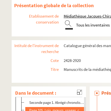
Présentation globale de la collection
2725. Recueil de plans : « Extrait du plan terrier de Saint-
2726. « Tiltres et enseignemens concernant ung gangnaige apar
Etablissement de
Médiathèque Jacques-Chira
conservation
2727. Recueil de morceaux de musique religieuse, à une ou plus
Tous les inventaires
2728. « Relevé des naissances, mariages, morts, etc., des artis
2729. Recueil de pièces concernant l'histoire de Troyes e
Intitulé de l'instrument de
Catalogue général des manu
2730. Mélanges et extraits littéraires
recherche
2731. A Corinthe, comédie-idylle en deux actes et quatre ta
Cote
2428-2920
2732. L'agneau d'Émilie, nouvelle, par Alphonse Baudouin
2733. Recueil de huit actes originaux, relatifs à Troyes et 
Titre
Manuscrits de la médiathèq
2734. Traité de géographie historique
Tome I. [Titre absent ou non renseigné]
Dans le document :
Prés
Page 1. Géographie de la France
Seconde page 1. Abrégé chronologique de l'histoire d
Page 105. Lois, mœurs, usages, coutumes, etc., des F