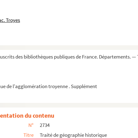
Mesmin »
tenant à Michel de Fulligneiz, dict de Fay, e...
c. Troyes
ieurs voix, en parties séparées, par l'abbé ...
tes ou ouvriers de Troyes, depuis la fin du...
t de la Champagne méridionale
scrits des bibliothèques publiques de France. Départements. — 
bleaux, par Alphonse Baudouin
aux environs (1374-1781)
ue de l'agglomération troyenne . Supplément
entation du contenu
N°
2734
e France
Titre
Traité de géographie historique
rançais