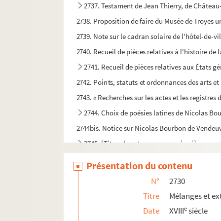
2737. Testament de Jean Thierry, de Château-T
2738. Proposition de faire du Musée de Troyes u
2739. Note sur le cadran solaire de l'hôtel-de-v
2740. Recueil de pièces relatives à l'histoire de 
2741. Recueil de pièces relatives aux États g
2742. Points, statuts et ordonnances des arts et 
2743. « Recherches sur les actes et les registres 
2744. Choix de poésies latines de Nicolas Bou
2744bis. Notice sur Nicolas Bourbon de Vendeuv
2745. [Titre absent ou non renseigné]
2746. Recueil de documents relatifs aux châte
Présentation du contenu
2747. Inventaire général des titres de la baronn
N°
2730
2748. Recueil de pièces relatives à la seigneu
Titre
Mélanges et ext
2749. « Essai historique sur Vandœuvre en Cham
e
Date
XVIII
siècle
2750. Mémoires sur Vendeuvre, de 395 à 1712