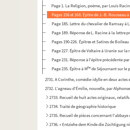
Page 1. La Religion, poème, par Louis Racin
Pages 156 et 168. Épître de J.-B. Rousseau à
Page 185. Lettre du chevalier de Ramsay à L.
Page 189. Réponse de L. Racine à la lettre p
Pages 190-226. Épîtres et Satires de Boileau
Page 227. Épître de Voltaire à Uranie sur la 
Page 231. Réponse à l'épître précédente par 
lle
Page 235. Épître à M
de Séjournant sur le p
2731. A Corinthe, comédie-idylle en deux actes
2732. L'agneau d'Émilie, nouvelle, par Alphon
2733. Recueil de huit actes originaux, relatif
2734. Traité de géographie historique
2735. Recueil de pièces concernant l'abbaye
2736. « Entziehe dem Kinde die Züchtigung nich