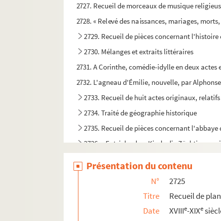
2727. Recueil de morceaux de musique religieuse,
2728. « Relevé des naissances, mariages, morts, e
2729. Recueil de pièces concernant l'histoir
2730. Mélanges et extraits littéraires
2731. A Corinthe, comédie-idylle en deux actes
2732. L'agneau d'Émilie, nouvelle, par Alphon
2733. Recueil de huit actes originaux, relatif
2734. Traité de géographie historique
2735. Recueil de pièces concernant l'abbaye
2736. « Entziehe dem Kinde die Züchtigung nich
2737. Testament de Jean Thierry, de Château-T
Présentation du contenu
2738. Proposition de faire du Musée de Troyes u
N°
2725
2739. Note sur le cadran solaire de l'hôtel-de-v
Titre
Recueil de plan
2740. Recueil de pièces relatives à l'histoire de 
e
e
Date
XVIII
-XIX
siècl
2741. Recueil de pièces relatives aux États g