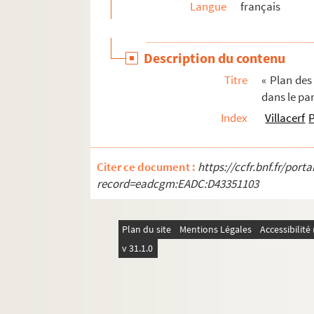
Langue
français
2742. Points, statuts et ordonnances des arts et 
2743. « Recherches sur les actes et les registres 
Description du contenu
2744. Choix de poésies latines de Nicolas Bou
Titre
« Plan des
2744bis. Notice sur Nicolas Bourbon de Vendeuv
dans le par
2745. [Titre absent ou non renseigné]
Index
Villacerf
P
2746. Recueil de documents relatifs aux châte
2747. Inventaire général des titres de la baronn
Citer ce document :
https://ccfr.bnf.fr/por
2748. Recueil de pièces relatives à la seigneu
record=eadcgm:EADC:D43351103
2749. « Essai historique sur Vandœuvre en Cham
2750. Mémoires sur Vendeuvre, de 395 à 1712
Plan du site
Mentions Légales
Accessibilit
2751. Notes et documents sur les événements sur
v 31.1.0
2752. Vierge et veuve, nouvelle, par Alphonse 
2753. Inventaire sommaire des Archives de la vi
2754. Fiches dressées par Théophile Boutiot pou