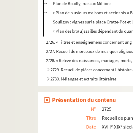
Plan de Bouilly, rue aux Millions
« Plan de plusieurs maisons et accins sis à Bo
Souligny : vignes sur la place Gratte-Pot et 
« Plan des bro(u)ssailles dépendant du quart
2726. « Tiltres et enseignemens concernant ung 
2727. Recueil de morceaux de musique religieuse,
2728. « Relevé des naissances, mariages, morts, e
2729. Recueil de pièces concernant l'histoir
2730. Mélanges et extraits littéraires
2731. A Corinthe, comédie-idylle en deux actes
2732. L'agneau d'Émilie, nouvelle, par Alphon
Présentation du contenu
2733. Recueil de huit actes originaux, relatif
N°
2725
2734. Traité de géographie historique
Titre
Recueil de plan
2735. Recueil de pièces concernant l'abbaye
e
e
Date
XVIII
-XIX
siècl