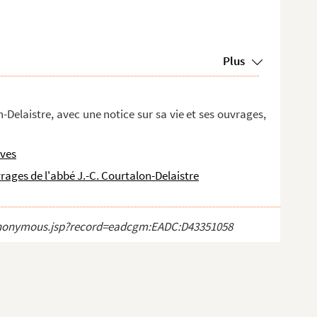
Plus
n-Delaistre, avec une notice sur sa vie et ses ouvrages,
ives
uvrages de l'abbé J.-C. Courtalon-Delaistre
ct_anonymous.jsp?record=eadcgm:EADC:D43351058