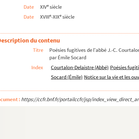
e
Date
XIV
siècle
tographe
e
e
Date
XVIII
-XIX
siècle
e ?). 9 août 1846 ; autographe
; autographe
Description du contenu
re ordinaire des guerres. 1734
Titre
Poésies fugitives de l'abbé J.-C. Courtalo
765
par Émile Socard
Index
Courtalon-Delaistre (Abbé)
Poésies fugit
s, député de l'Aube à la Convention ; orig...
Socard (Émile)
Notice sur la vie et les o
islatif, par l'administration municipale d...
ocument :
https://ccfr.bnf.fr/portailccfr/jsp/index_view_dire
Saint-Maclou de Bar-sur-Aube (1338) ; parc...
. Grilliat ; autographe
e-sur-Arce et le « citoien Gamichon, cy dev...