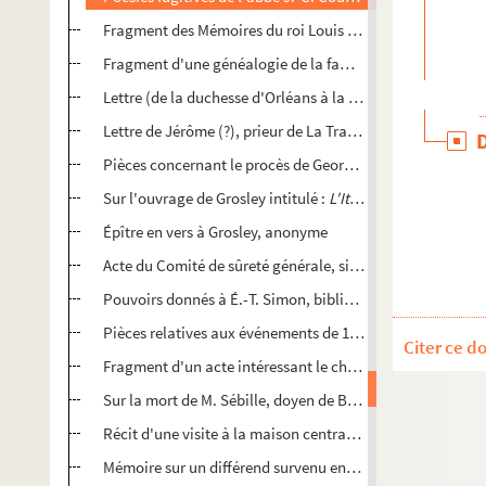
Fragment des Mémoires du roi Louis (de Hollande ?) ; au
Fragment d'une généalogie de la famille d'Orléans
Lettre (de la duchesse d'Orléans à la princesse Clémentin
Lettre de Jérôme (?), prieur de La Trappe, 27 juillet 1821 
Pièces concernant le procès de Georges Carret, commissai
Sur l'ouvrage de Grosley intitulé :
L'Italie et les Italiens.
1
Épître en vers à Grosley, anonyme
Acte du Comité de sûreté générale, signé par E.-B. Courtoi
Pouvoirs donnés à É.-T. Simon, bibliothécaire du Corps lég
Pièces relatives aux événements de 1848, 1849 et 1870
Citer ce d
Fragment d'un acte intéressant le chapitre de l'église de 
Sur la mort de M. Sébille, doyen de Bar-sur-Aube (1854)
Récit d'une visite à la maison centrale de Clairvaux, par F
Mémoire sur un différend survenu entre la commune de Vill