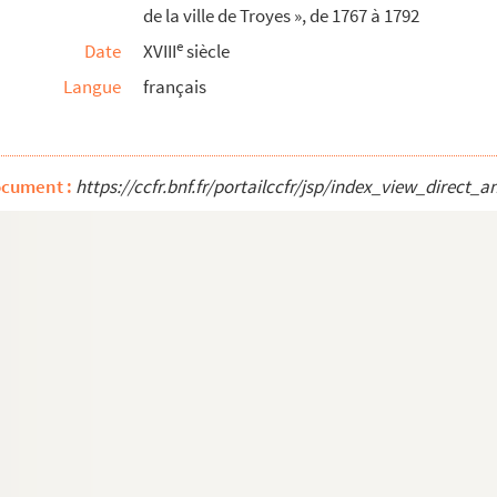
de la ville de Troyes », de 1767 à 1792
y pour la communauté des maîtres chirurgiens ...
e
Date
XVIII
siècle
Langue
français
s reliques sont au diocèse et ville de Troyes,...
 (1849-1851)
ocument :
https://ccfr.bnf.fr/portailccfr/jsp/index_view_dire
s le diocèse de Troyes, de 1837 à 1870 (Aulagn...
, curé de Viâpres (1839-1870)
. Octobre 1780 »
 pour les personnes »
 de Troyes
ube. 1572-1576
rofesseur royal et docteur en médecine de l...
 professeur en médecine à Montpellier, l'an 1728...