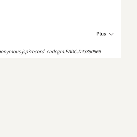
Plus
ct_anonymous.jsp?record=eadcgm:EADC:D43350969