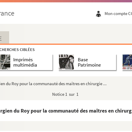
 tirées des
Mémoires secrets des règnes de L...
rance
Mon compte C
à ce sujet par différentes nations de l'Eu...
eligieuse »
es ou prédictions perpétuelles.., pour l'ut...
E
CHERCHES CIBLÉES
eaubriand à l'Académie française
Imprimés
Base
e chapitre de la première Épître de saint Pau...
multimédia
Patrimoine
 décès de Blaincourt, par Brullart, prieur de B...
ique de Lulli
rgien du Roy pour la communauté des maîtres en chirurgie ...
, bourgeois de Paris, à MM. Augustin, Nicolas e...
Notice
1 sur 1
Remi Breyer, chanoine de Saint-Urbain ; années...
rurgien du Roy pour la communauté des maîtres en chirurgi
 autres matières ecclésiastiques, par Remi B...