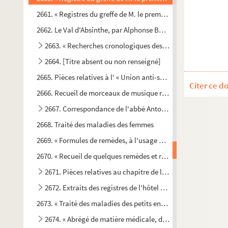
2661. « Registres du greffe de M. le premier chirurgien du Ro
2662. Le Val d'Absinthe, par Alphonse Baudouin
2663. « Recherches cronologiques des vies des saints dont le
2664. [Titre absent ou non renseigné]
2665. Pièces relatives à l' « Union anti-socialiste de l'Aube ».
Citer ce d
2666. Recueil de morceaux de musique religieuse exécutés dan
2667. Correspondance de l'abbé Antoine-Narcisse Thiesson
2668. Traité des maladies des femmes
2669. « Formules de remèdes, à l'usage de l'hôpital de Troyes
2670. « Recueil de quelques remèdes et receptes particulières
2671. Pièces relatives au chapitre de l'église Saint-Étienne
2672. Extraits des registres de l'hôtel de ville de Bar-sur-A
2673. « Traité des maladies des petits enfans, par M. Astruc, p
2674. « Abrégé de matière médicale, dicté par M. Haguenot,