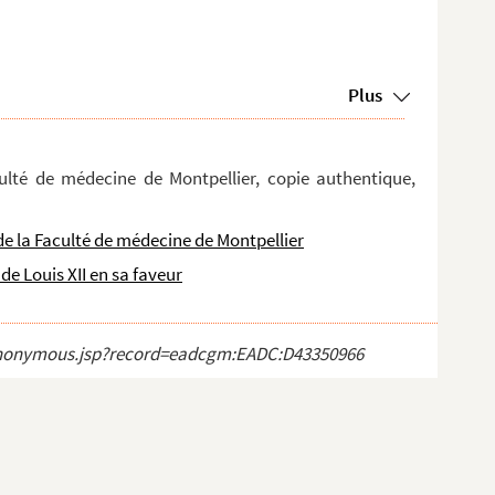
Plus
culté de médecine de Montpellier, copie authentique,
de la Faculté de médecine de Montpellier
de Louis XII en sa faveur
ct_anonymous.jsp?record=eadcgm:EADC:D43350966