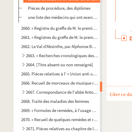
Pièces de procédure, des diplômes
une liste des médecins qui ont exercé à Troyes, de 1580 à 1
2660. « Registre du greffe de M. le premier chirurgien du Roy
2661. « Registres du greffe de M. le premier chirurgien du Ro
2662. Le Val d'Absinthe, par Alphonse Baudouin
2663. « Recherches cronologiques des vies des saints dont le
2664. [Titre absent ou non renseigné]
2665. Pièces relatives à l' « Union anti-socialiste de l'Aube ».
2666. Recueil de morceaux de musique religieuse exécutés dan
2667. Correspondance de l'abbé Antoine-Narcisse Thiesson
Citer ce d
2668. Traité des maladies des femmes
2669. « Formules de remèdes, à l'usage de l'hôpital de Troyes
2670. « Recueil de quelques remèdes et receptes particulières
2671. Pièces relatives au chapitre de l'église Saint-Étienne