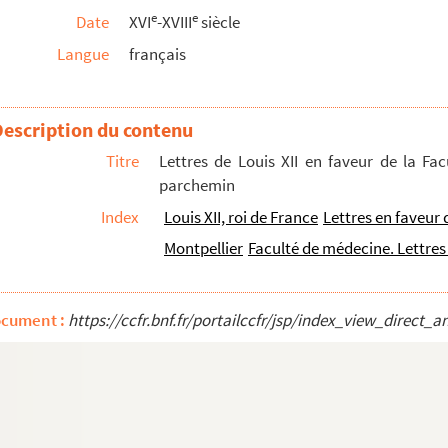
e
e
Date
XVI
-XVIII
siècle
Langue
français
748 ; etc.
 pour la communauté des maîtres en chirurgie ...
y pour la communauté des maîtres chirurgiens ...
Description du contenu
Titre
Lettres de Louis XII en faveur de la Fa
parchemin
s reliques sont au diocèse et ville de Troyes,...
Index
Louis XII, roi de France
Lettres en faveur 
Montpellier
Faculté de médecine. Lettres 
 (1849-1851)
s le diocèse de Troyes, de 1837 à 1870 (Aulagn...
, curé de Viâpres (1839-1870)
ocument :
https://ccfr.bnf.fr/portailccfr/jsp/index_view_dire
. Octobre 1780 »
 pour les personnes »
 de Troyes