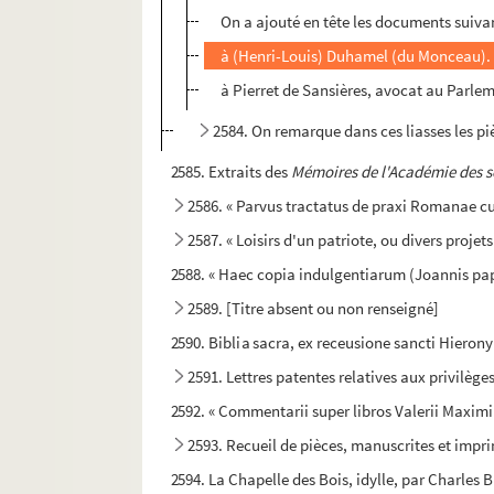
On a ajouté en tête les documents suivant
à (Henri-Louis) Duhamel (du Monceau). 12
à Pierret de Sansières, avocat au Parlem
2584. On remarque dans ces liasses les piè
2585. Extraits des
Mémoires de l'Académie des s
2586. « Parvus tractatus de praxi Romanae cu
2587. « Loisirs d'un patriote, ou divers projet
2588. « Haec copia indulgentiarum (Joannis pa
2589. [Titre absent ou non renseigné]
2590. Biblia sacra, ex receusione sancti Hieron
2591. Lettres patentes relatives aux privilèges
2592. « Commentarii super libros Valerii Maxim
2593. Recueil de pièces, manuscrites et imprim
2594. La Chapelle des Bois, idylle, par Charles 