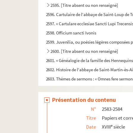
2595. [Titre absent ou non renseigné]
2596. Cartulaire de l'abbaye de Saint-Loup de T
2597. « Cartulare ecclesiae Sancti Lupi Trecens
2598. Officium sancti Ivonis
2599. Juvenilia, ou poésies légères composées 
2600. [Titre absent ou non renseigné]
2601. « Généalogie de la famille des Hennequins,
2602. Histoire de l'abbaye de Saint-Martin-ès-Ai
2603. Thèmes de sermons : « Omnes fere sermone
2604. Traité élémentaire de grammaire latine, en
2605. « Les obits des abbesses, religieuses, fonda
Présentation du contenu
2606. Summa confessorum, auctore fratre Joha
N°
2583-2584
2607. [Titre absent ou non renseigné]
Titre
Papiers et cor
2608. Dictionnaire de l'histoire du Bas-Empire,
e
Date
XVIII
siècle