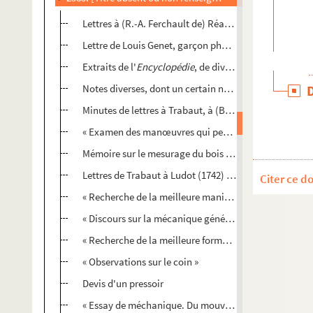
Lettres à (R.-A. Ferchault de) Réaumur, au sujet d'une 
Lettre de Louis Genet, garçon pharmacien, à M. Lutton,
Extraits de l'
Encyclopédie
, de divers mémoires de Ré
Notes diverses, dont un certain nombre couvrent les
T
Minutes de lettres à Trabaut, à (Bernard ou Joseph) d
« Examen des manœuvres qui peuvent être nécessaires 
Mémoire sur le mesurage du bois à brûler
Lettres de Trabaut à Ludot (1742) ; autographes
Citer ce d
« Recherche de la meilleure manière de mesurer sur 
« Discours sur la mécanique générale, son objet, ses 
« Recherche de la meilleure forme de la vis et de l'écr
« Observations sur le coin »
Devis d'un pressoir
« Essay de méchanique. Du mouvement et du choc des 