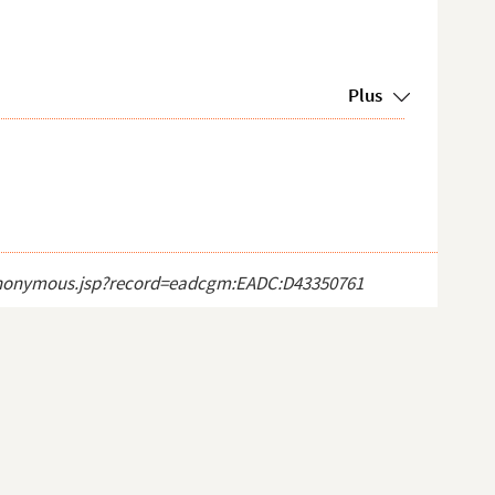
Plus
ct_anonymous.jsp?record=eadcgm:EADC:D43350761