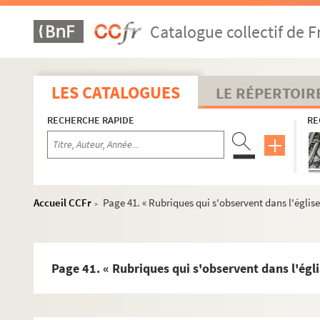
2557. Remarques sur le culte de la prétendue sainte Asceline
Catalogue collectif de F
2558. « Passio sancti Sidronii martyris »
2559. Recueil de pièces concernant quelques personnages
2560. « Epistola Prudentii, episcopi Tricassini, ad Hincm
LES CATALOGUES
LE RÉPERTOIR
2561. Lettres de Charles VII aux bailli et prévôt de Troyes, 
RECHERCHE RAPIDE
RE
2562. Notes d'art concernant la ville de Troyes
2563. Notes sur la vicomté et les vicomtes de Troyes
2564. « Remonstrance à M. (Jean) de Morvillier sur le fait de F
2565. Recueil de pièces relatives pour la plupart aux hôpit
Accueil CCFr
Page 41. « Rubriques qui s'observent dans l'église
>
2566. Rapport au préfet de l'Aube sur l'épidémie de fièvre typ
2567. Documents relatifs à l'église et aux abbayes de Troye
2568. Documents relatifs pour la plupart à l'église de Troye
Page 41. « Rubriques qui s'observent dans l'égli
2569. Pièces relatives aux tailles et à l'église de Troyes
2570. [Titre absent ou non renseigné]