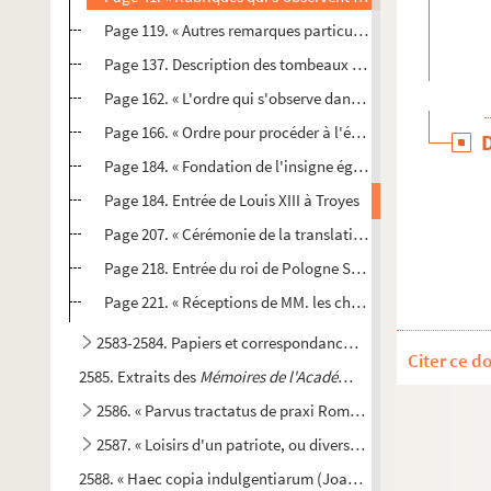
Page 119. « Autres remarques particulières » : prières publi
Page 137. Description des tombeaux des comtes de Cha
Page 162. « L'ordre qui s'observe dans l'insigne église roya
Page 166. « Ordre pour procéder à l'élection d'un doyen d
Page 184. « Fondation de l'insigne église royale de Saint-
Page 184. Entrée de Louis XIII à Troyes
Page 207. « Cérémonie de la translation des reliques de sai
Page 218. Entrée du roi de Pologne Stanislas Leczinski à 
Page 221. « Réceptions de MM. les chanoines », 1698-1776
2583-2584. Papiers et correspondance de J.-B. Ludot, de T
Citer ce d
2585. Extraits des
Mémoires de l'Académie des sciences,
et d
2586. « Parvus tractatus de praxi Romanae curiae »
2587. « Loisirs d'un patriote, ou divers projets de finance e
2588. « Haec copia indulgentiarum (Joannis papae XXII) ext