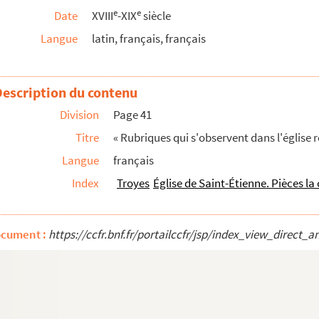
e
e
Date
XVIII
-XIX
siècle
ques, jubilé, etc.
Langue
latin, français, français
mpagne
lle de Saint-Étienne de Troyes pour l'office et ad...
ans Saint-Étienne »
Description du contenu
Estienne de Troyes », avec additions d'Harmand sur l...
Division
Page 41
Titre
« Rubriques qui s'observent dans l'église 
nt Aventin de la vieille châsse dans la nouvelle »
Langue
français
Troyes
Index
Troyes
Église de Saint-Étienne. Pièces l
royes
ocument :
https://ccfr.bnf.fr/portailccfr/jsp/index_view_dire
es
Mémoires de l'Académie des inscriptions et ...
t d'établissemens utiles.
Jam satis terris ni...
racta est de quadam tabula quae est Romae apud S...