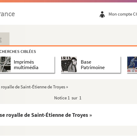
, à Boulancourt
rance
Mon compte C
 célèbres de la Champagne
arum et Pardulum episcopos »
E
portant interdiction aux chapitres de la cath...
CHERCHES CIBLÉES
Imprimés
Base
multimédia
Patrimoine
landres, faite au Roy (Charles IX) au chast...
aux de Troyes
 royalle de Saint-Étienne de Troyes »
hoïde survenue à Isle-sous-Ramerupt, par le ...
Notice
1 sur 1
s
s
se royalle de Saint-Étienne de Troyes »