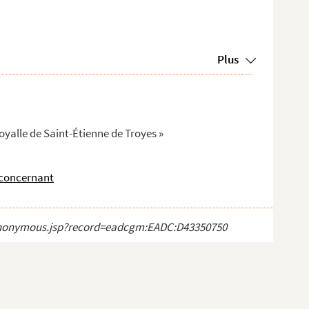
Plus
royalle de Saint-Étienne de Troyes »
a concernant
ct_anonymous.jsp?record=eadcgm:EADC:D43350750