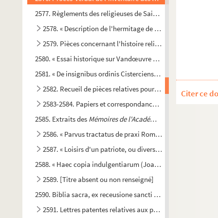
2577. Règlements des religieuses de Sainte-Ursule. 1642-1643
2578. « Description de l'hermitage de Notre-Dame-du-Hayer
e
2579. Pièces concernant l'histoire religieuse du XVIII
siècl
2580. « Essai historique sur Vandœuvre en Champagne, conten
2581. « De insignibus ordinis Cisterciensis scriptoribus libell
2582. Recueil de pièces relatives pour la plupart à l'église
Citer ce d
2583-2584. Papiers et correspondance de J.-B. Ludot, de T
2585. Extraits des
Mémoires de l'Académie des sciences,
et d
2586. « Parvus tractatus de praxi Romanae curiae »
2587. « Loisirs d'un patriote, ou divers projets de finance e
2588. « Haec copia indulgentiarum (Joannis papae XXII) ext
2589. [Titre absent ou non renseigné]
2590. Biblia sacra, ex receusione sancti Hieronymi
2591. Lettres patentes relatives aux privilèges de la ville d