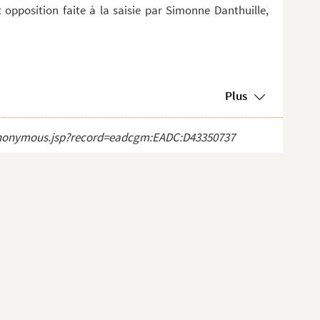
t opposition faite à la saisie par Simonne Danthuille,
Plus
ct_anonymous.jsp?record=eadcgm:EADC:D43350737