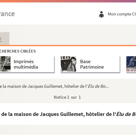
e la paroisse des Saints-Loup-et-Gilles, à Paris
rance
Mon compte C
u, curé de Saint-André-lez-Troyes
La Cour), sur la mort de Jacques II, roi d'...
a guerre, au général vicomte de Rambourgt, comm...
E
crits de la Bibliothèque de Troyes, suivie d...
CHERCHES CIBLÉES
re de Troyes
Imprimés
Base
r, jésuite
multimédia
Patrimoine
t-Étienne de Troyes
e la maison de Jacques Guillemet, hôtelier de l'
Élu de Bo...
, à Boulancourt
Notice
1 sur 1
 célèbres de la Champagne
de la maison de Jacques Guillemet, hôtelier de l'
Élu de Bo
arum et Pardulum episcopos »
portant interdiction aux chapitres de la cath...