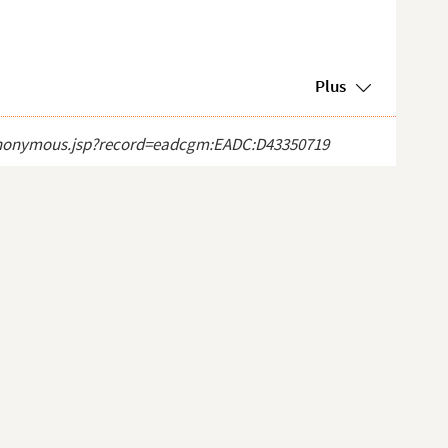
Plus
ct_anonymous.jsp?record=eadcgm:EADC:D43350719