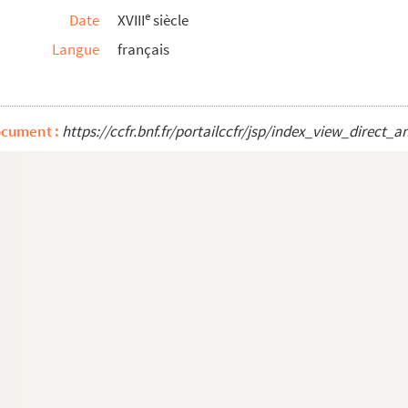
e
Date
XVIII
siècle
es noces avec le roi des Romains »
Langue
français
drale de Troyes
copiées sur l'original qui est dans la Bi...
ocument :
https://ccfr.bnf.fr/portailccfr/jsp/index_view_dire
 édits et lois constitutifs de la munici...
de Jacques Guillemet, hôtelier de l'
Élu de Bo...
, au diocèse de Troyes, de présent occupée par de...
e
ant son antiquité, son gouvernement civil, poli...
us ordine alphabetico digestus »
 Saint-Étienne de Troyes
royes
es
Mémoires de l'Académie des inscriptions et ...