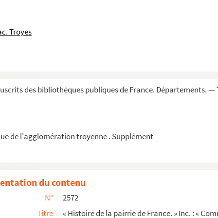
 célèbres de la Champagne
c. Troyes
arum et Pardulum episcopos »
portant interdiction aux chapitres de la cath...
scrits des bibliothèques publiques de France. Départements. — 
landres, faite au Roy (Charles IX) au chast...
aux de Troyes
hoïde survenue à Isle-sous-Ramerupt, par le ...
ue de l'agglomération troyenne . Supplément
s
s
entation du contenu
N°
2572
ae christianae usu. » Deux copies présentant c...
Titre
« Histoire de la pairrie de France. » Inc. : « Co
airs sont plus anciens en France... »