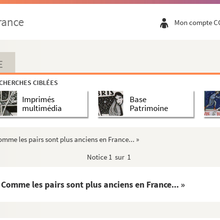
, X. Pernet, dans l'affaire Harmand, et pièce...
rance
Mon compte C
e la ville de Troyes, capitale de la provin...
ux entrées des évêques de Troyes, et sur le...
ogne, évêque de Troyes, et à M. de Cussy, soi-d...
E
e la paroisse des Saints-Loup-et-Gilles, à Paris
CHERCHES CIBLÉES
u, curé de Saint-André-lez-Troyes
Imprimés
Base
La Cour), sur la mort de Jacques II, roi d'...
multimédia
Patrimoine
a guerre, au général vicomte de Rambourgt, comm...
crits de la Bibliothèque de Troyes, suivie d...
 Comme les pairs sont plus anciens en France... »
re de Troyes
Notice
1 sur 1
r, jésuite
t-Étienne de Troyes
 « Comme les pairs sont plus anciens en France... »
, à Boulancourt