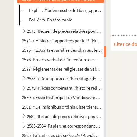
Expl. : « Mademoiselle de Bourgogne jusques au jour de s
Fol. A vo. En tête, table
2573. Recueil de pièces relatives pour la plupart à la cathé
2574. « Histoires rapportées par le P. (Nicolas) Des Guerrois et 
Citer ce d
2575. « Extraits et analise des chartes, lettres patentes, arrêts,
2576. Procès-verbal de l'inventaire des meubles de la maison 
2577. Règlements des religieuses de Sainte-Ursule. 1642-1643
2578. « Description de l'hermitage de Notre-Dame-du-Hayer
e
2579. Pièces concernant l'histoire religieuse du XVIII
siècl
2580. « Essai historique sur Vandœuvre en Champagne, conten
2581. « De insignibus ordinis Cisterciensis scriptoribus libell
2582. Recueil de pièces relatives pour la plupart à l'église
2583-2584. Papiers et correspondance de J.-B. Ludot, de T
2585. Extraits des
Mémoires de l'Académie des sciences,
et d