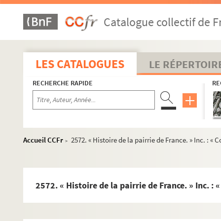
2544. Rapports des experts, Ludovic Lalanne, A. de Montaiglon
Catalogue collectif de F
2545. « Mémoires historiques et chronologiques des antiquités d
2546. « Mémoire sur le cérémonial qui se pratiquoit autrefois a
2547. Recueil de pièces relatives à Étienne-Antoine de Boul
LES CATALOGUES
LE RÉPERTOIR
2548. Poèmes latins de Louis-Georges Regnault, du clergé d
RECHERCHE RAPIDE
RE
2549. Mémoire sur la bulle
Unigenitus
, par l'abbé de Montaig
2550. Lettre de milord Perth à l'abbé de la Trappe (Jacques de 
2551. Lettre du marquis de Clermont-Tonnerre, ministre de l
2552. Note des ouvrages inédits qui se trouvent dans les manus
Accueil CCFr
2572. « Histoire de la pairrie de France. » Inc. : «
>
2553. Recueil de pièces concernant principalement l'histoi
2554. Pièces relatives à l'affaire du P. Joseph-Isaac Berruye
2555. Recueil de pièces concernant l'église collégiale Sain
2572. « Histoire de la pairrie de France. » Inc. :
2556. Mélanges généalogiques
2557. Remarques sur le culte de la prétendue sainte Asceline